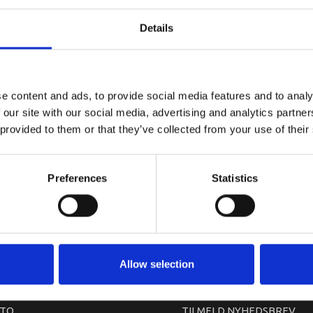
Komplet, me
Details
307558
e content and ads, to provide social media features and to analy
 our site with our social media, advertising and analytics partn
 provided to them or that they’ve collected from your use of their
Preferences
Statistics
arkedet. Derfor kan der i enkelte tilfælde være produkter, som ikke kan leve
Allow selection
TO
TILMELD NYHEDSBREV