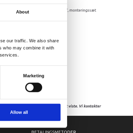
d forstærket kølrulle, til bådtrailer 26", monteringssæt
About
se our traffic. We also share
ers who may combine it with
 services.
Marketing
res, eller hvor prisen afviger fra det viste. Vi kontakter
Allow all
BETALINGSMETODER