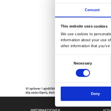
Consent
This website uses cookies
We use cookies to personalis
information about your use of
other information that you’ve
Consent
Necessary
Selection
Vi oplever i øjeblikket store og hyppige prisændringer i m
dig naturligvis, hvis dette er tilfældet.
Deny
INFORMATIONER
KON