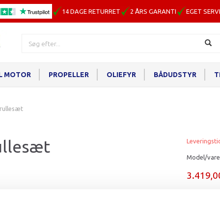
14 DAGE RETURRET
2 ÅRS GARANTI
EGET SERV
IL MOTOR
PROPELLER
OLIEFYR
BÅDUDSTYR
T
rullesæt
ullesæt
Leveringsti
Model/vare
3.419,
Læg i ku