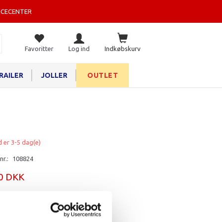
ICECENTER
Favoritter
Log ind
Indkøbskurv
RAILER
JOLLER
OUTLET
d er 3-5 dag(e)
nr.:
108824
00 DKK
rv