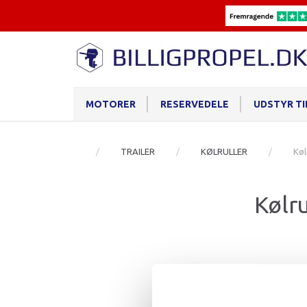
MOTORER
RESERVEDELE
UDSTYR T
TRAILER
KØLRULLER
Køl
Kølr