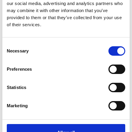
Beskrivelse - Mål
Vare nummer
our social media, advertising and analytics partners who
may combine it with other information that you’ve
Isoleringsstrømpe varmluft
1102105
provided to them or that they’ve collected from your use
pe30 Ø 65-80 mm 3 m
of their services.
Isoleringsstrømpe varmluft
1102106
pe30 Ø 90-100 mm 3 m
Consent
Necessary
Selection
Vi oplever i øjeblikket store og hyppige prisændringer i markedet.
Derfor kan der i enkelte tilfælde være produkter, som ikke kan
Preferences
leveres, eller hvor prisen afviger fra det viste. Vi kontakter dig
naturligvis, hvis dette er tilfældet.
Statistics
ANBEFALINGER
Marketing