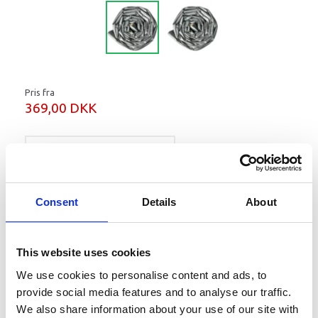
Pris fra
369,00 DKK
Læg i kurv
Consent
Details
About
Isoleringsstrømpe til varmluftsrør, Ø 60/90 mm.
This website uses cookies
Mere information
We use cookies to personalise content and ads, to
provide social media features and to analyse our traffic.
We also share information about your use of our site with