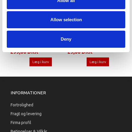
Allow all
Allow selection
SPÆNDEBÅND RUSTFRI
SPÆNDEBÅND RUSTFRI
Deny
60/90MM, 10STK
60/90MM, 1STK
299,00 DKK
29,00 DKK
Læg i kurv
Læg i kurv
INFORMATIONER
Fortrolighed
Fragt og levering
Firma profil
Betingelser & Vilkår