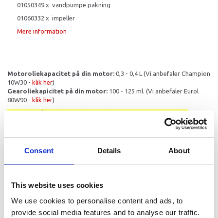
01050349 x vandpumpe pakning
01060332 x impeller
Mere information
Motoroliekapacitet på din motor:
0,3 - 0,4 L (Vi anbefaler Champion
10W30 -
klik her
)
Gearoliekapicitet på din motor:
100 - 125 ml. (Vi anbefaler Eurol
80W90 -
klik her
)
Det er også muligt at vælge et kit med motor og gearolie
herunder, så sparer du 5% på olierne ved at købe det samlet, og
så har du det korrekte literantal af olie til din motor.
Consent
Details
About
PASSER GODT SAMMEN
This website uses cookies
We use cookies to personalise content and ads, to
provide social media features and to analyse our traffic.