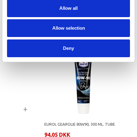
Allow all
CHAMPION 4T, 10W30 MOTOROLIE, 1 LTR.
141,55 DKK
Allow selection
149,00 DKK
Du sparer:
7,45 DKK
Deny
+
EUROL GEAROLIE 80W90, 300 ML. TUBE
94,05 DKK