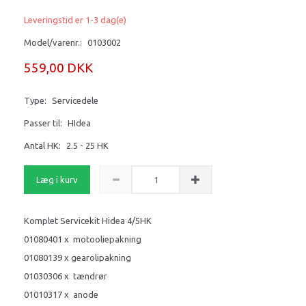
Leveringstid er 1-3 dag(e)
Model/varenr.:
0103002
559,00 DKK
Type:
Servicedele
Passer til:
HIdea
Antal HK:
2.5 - 25 HK
Læg i kurv
Komplet Servicekit Hidea 4/5HK
01080401 x motooliepakning
01080139 x gearolipakning
01030306 x tændrør
01010317 x anode