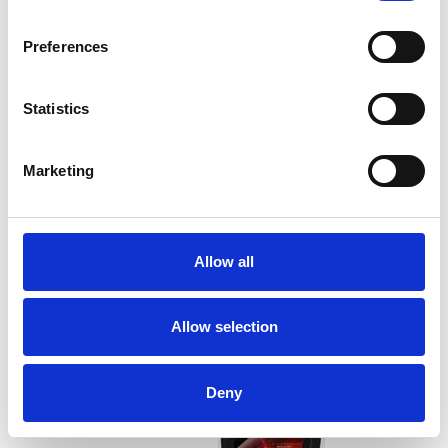
Preferences
+
3
x
Statistics
CHAMPION 4T, 10W30 MOTOROLIE, 1 LTR.
Marketing
141,55 DKK
149,00 DKK
Du sparer:
7,45 DKK
Allow all
Allow selection
Deny