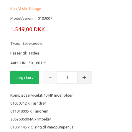
Kun få stk. tilbage
Model/varenr.:
0103007
1.549,00 DKK
Type:
Servicedele
Passer til:
HIdea
Antal HK:
30 - 60 HK
Læg i kurv
Komplet servicekit 40 HK indeholder:
01030312 x Tændrør
011018005 x Tandrem
2062606004A x Impeller
01061145 x O-ring til vandpumpehus