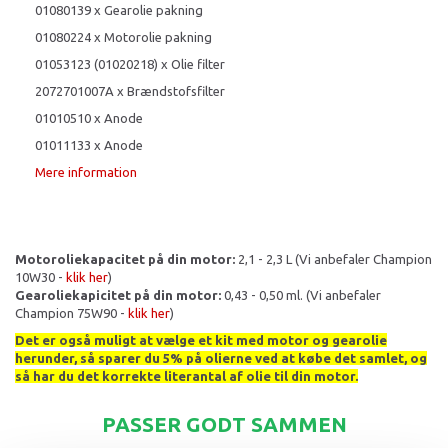
01080139 x Gearolie pakning
01080224 x Motorolie pakning
01053123 (01020218) x Olie filter
2072701007A x Brændstofsfilter
01010510 x Anode
01011133 x Anode
Mere information
Motoroliekapacitet på din motor:
2,1 - 2,3 L (Vi anbefaler Champion
10W30 -
klik her
)
Gearoliekapicitet på din motor:
0,43 - 0,50 ml. (Vi anbefaler
Champion 75W90 -
klik her
)
Det er også muligt at vælge et kit med motor og gearolie
herunder, så sparer du 5% på olierne ved at købe det samlet, og
så har du det korrekte literantal af olie til din motor.
PASSER GODT SAMMEN