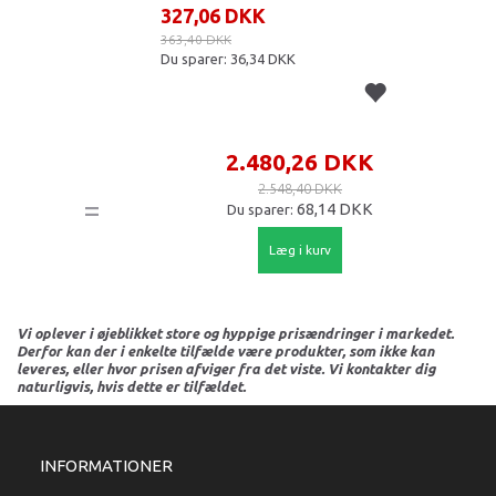
327,06 DKK
363,40 DKK
Du sparer:
36,34 DKK
2.480,26 DKK
2.548,40 DKK
=
68,14 DKK
Du sparer:
Læg i kurv
Vi oplever i øjeblikket store og hyppige prisændringer i markedet.
Derfor kan der i enkelte tilfælde være produkter, som ikke kan
leveres, eller hvor prisen afviger fra det viste. Vi kontakter dig
naturligvis, hvis dette er tilfældet.
INFORMATIONER