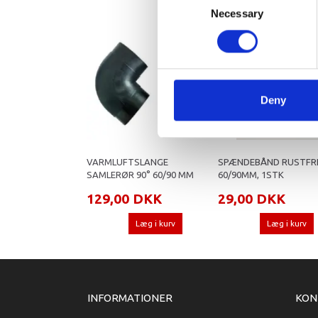
Necessary
Selection
Deny
VARMLUFTSLANGE
SPÆNDEBÅND RUSTFR
SAMLERØR 90° 60/90 MM
60/90MM, 1STK
129,00 DKK
29,00 DKK
Læg i kurv
Læg i kurv
INFORMATIONER
KON