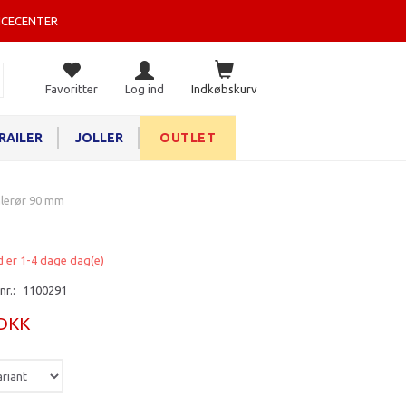
ICECENTER
Favoritter
Log ind
Indkøbskurv
RAILER
JOLLER
OUTLET
mlerør 90 mm
d er 1-4 dage dag(e)
nr.:
1100291
 DKK