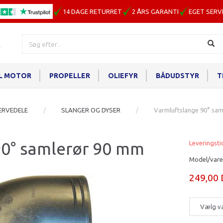
14 DAGE RETURRET
2 ÅRS GARANTI
EGET SERV
IL MOTOR
PROPELLER
OLIEFYR
BÅDUDSTYR
T
ERVEDELE
SLANGER OG DYSER
Varmluftslange 90° sa
90° samlerør 90 mm
Leveringsti
Model/vare
249,00