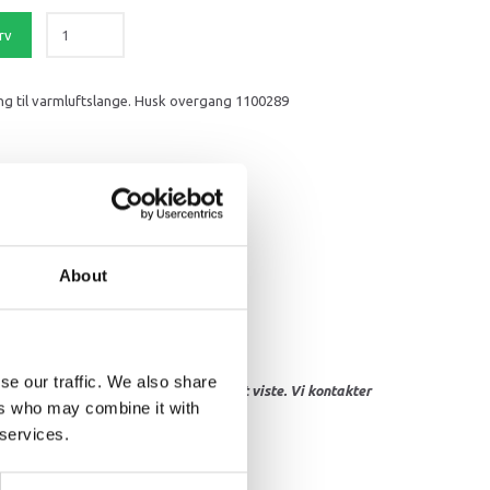
rv
ning til varmluftslange. Husk overgang 1100289
About
se our traffic. We also share
res, eller hvor prisen afviger fra det viste. Vi kontakter
ers who may combine it with
 services.