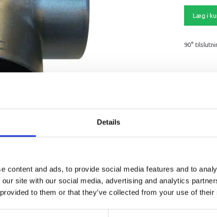
Læg i ku
90° tilslut
Details
e content and ads, to provide social media features and to analy
arkedet. Derfor kan der i enkelte tilfælde være produkter, som ikke kan leve
 our site with our social media, advertising and analytics partn
 provided to them or that they’ve collected from your use of their