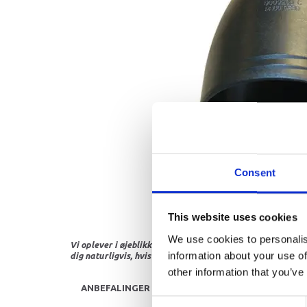
Consent
This website uses cookies
We use cookies to personalis
Vi oplever i øjeblikket store og hyppige prisændringer i m
information about your use of
dig naturligvis, hvis dette er tilfældet.
other information that you’ve
ANBEFALINGER
Consent