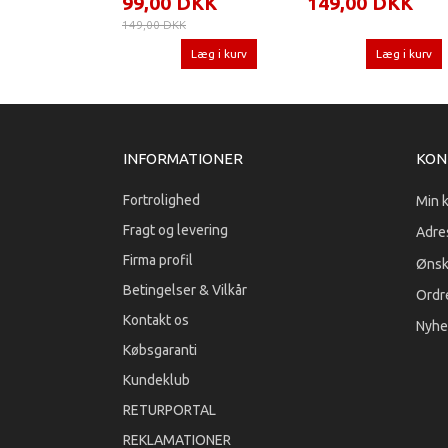
99,00 DKK
149,00 DKK
149,00 DKK
Læg i kurv
Læg i kurv
INFORMATIONER
KON
Fortrolighed
Min 
Fragt og levering
Adre
Firma profil
Ønsk
Betingelser & Vilkår
Ordre
Kontakt os
Nyhe
Købsgaranti
Kundeklub
RETURPORTAL
REKLAMATIONER