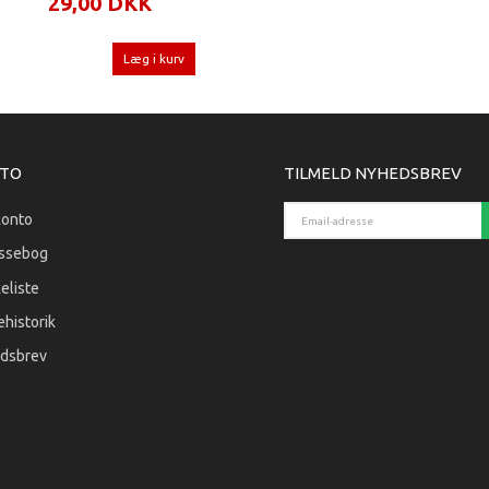
29,00 DKK
Læg i kurv
TO
TILMELD NYHEDSBREV
Email-adresse
konto
ssebog
eliste
historik
dsbrev