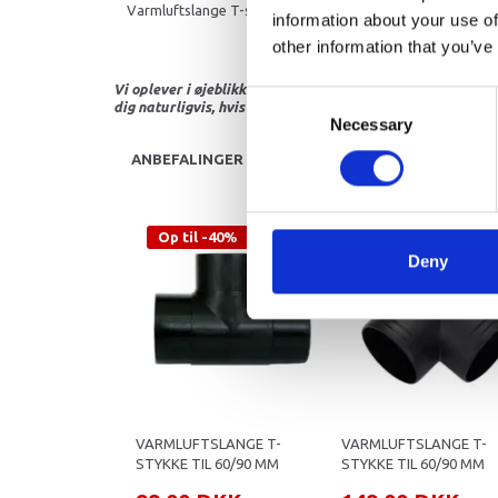
Varmluftslange T-stykke 90/60/90 til 60mm indblæsnings
information about your use of
other information that you’ve
Vi oplever i øjeblikket store og hyppige prisændringer i m
Consent
dig naturligvis, hvis dette er tilfældet.
Necessary
Selection
ANBEFALINGER
Op til -40%
Deny
VARMLUFTSLANGE T-
VARMLUFTSLANGE T-
STYKKE TIL 60/90 MM
STYKKE TIL 60/90 MM