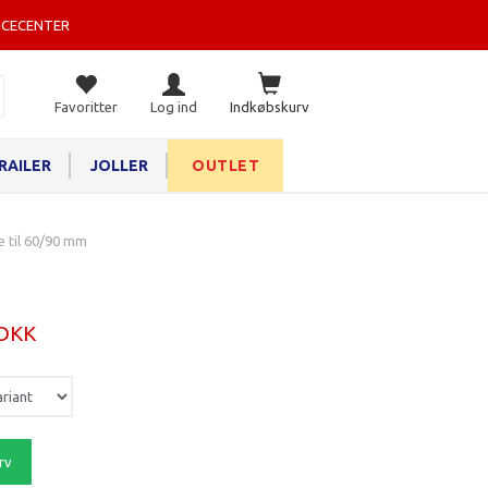
ICECENTER
Favoritter
Log ind
Indkøbskurv
RAILER
JOLLER
OUTLET
e til 60/90 mm
 DKK
rv