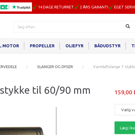
14 DAGE RETURRET
2 ÅRS GARANTI
EGET SERV
IL MOTOR
PROPELLER
OLIEFYR
BÅDUDSTYR
T
ERVEDELE
SLANGER OG DYSER
Varmluftslange T-stykk
stykke til 60/90 mm
159,00
Læg i ku