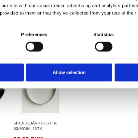
ventil
1100293
 our site with our social media, advertising and analytics partn
 provided to them or that they’ve collected from your use of their
arkedet. Derfor kan der i enkelte tilfælde være produkter, som ikke kan leve
Preferences
Statistics
Allow selection
SPÆNDEBÅND RUSTFRI
60/90MM, 1STK