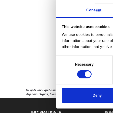
Consent
This website uses cookies
We use cookies to personalis
information about your use of
other information that you’ve
Consent
Necessary
Selection
Vi oplever i øjeblikket store og hyppige prisændringer i m
dig naturligvis, hvis dette er tilfældet.
Deny
INFORMATIONER
KON