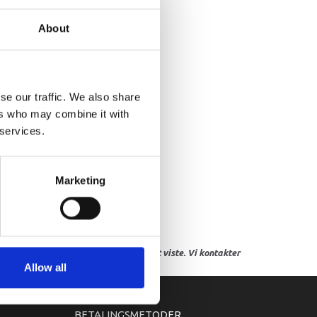
About
se our traffic. We also share
ers who may combine it with
 services.
Marketing
res, eller hvor prisen afviger fra det viste. Vi kontakter
Allow all
BETALINGSMETODER