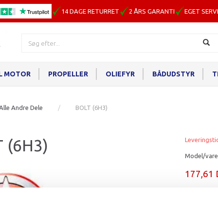
14 DAGE RETURRET
2 ÅRS GARANTI
EGET SERV
IL MOTOR
PROPELLER
OLIEFYR
BÅDUDSTYR
T
Alle Andre Dele
BOLT (6H3)
 (6H3)
Leveringsti
Model/vare
177,61
Læg i ku