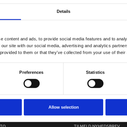
BOLT (6H3)
Details
e content and ads, to provide social media features and to analy
 our site with our social media, advertising and analytics partn
 provided to them or that they’ve collected from your use of their
Preferences
Statistics
arkedet. Derfor kan der i enkelte tilfælde være produkter, som ikke kan leve
Allow selection
TO
TILMELD NYHEDSBREV