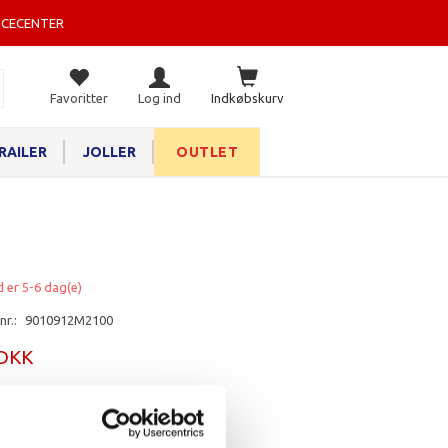
ICECENTER
Favoritter
Log ind
Indkøbskurv
RAILER
JOLLER
OUTLET
d er 5-6 dag(e)
nr.:
9010912M2100
 DKK
rv