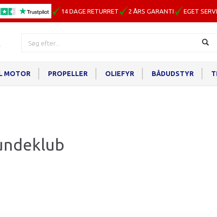
14 DAGE RETURRET
2 ÅRS GARANTI
EGET SERV
IL MOTOR
PROPELLER
OLIEFYR
BÅDUDSTYR
T
undeklub