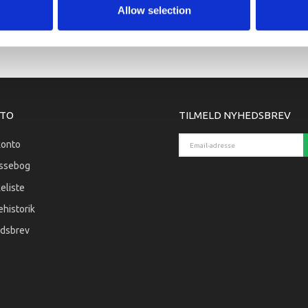
Allow selection
TO
TILMELD NYHEDSBREV
Email-adresse
konto
ssebog
eliste
historik
dsbrev