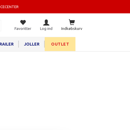
ICECENTER
Favoritter
Log ind
Indkøbskurv
RAILER
JOLLER
OUTLET