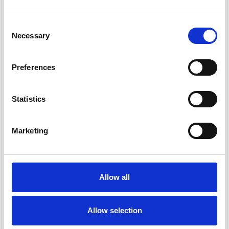
Consent
Necessary
Selection
Preferences
Statistics
Marketing
HEMPEL UNDERWATER
HEMPEL PROP PRIMER
PRIMER (YACHT)
Allow all
Pris fra
225,00 DKK
330,65 DKK
249,00 DKK
Du sparer:
24,00 DKK
389,00 DKK
Allow selection
Du sparer:
58,35 DKK
Leveringstid er 1-3 dag(e)
Leveringstid er 1-3 dag(e)