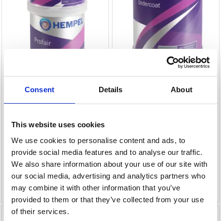
Consent
Details
About
HEMPEL SEALER 599
HEMPEL PRIMER
UNDERCOAT (ALKYD)
317,90 DKK
300,60 DKK
This website uses cookies
374,00 DKK
334,00 DKK
We use cookies to personalise content and ads, to
Du sparer:
56,10 DKK
Du sparer:
33,40 DKK
provide social media features and to analyse our traffic.
Leveringstid er 1-3 dag(e)
Leveringstid er 1-3 dag(e)
We also share information about your use of our site with
our social media, advertising and analytics partners who
Læg i kurv
Se produktet
may combine it with other information that you’ve
provided to them or that they’ve collected from your use
of their services.
-15%
-10%