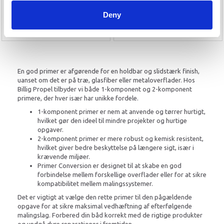
Deny
Se produktet
Læg i kurv
En god primer er afgørende for en holdbar og slidstærk finish,
uanset om det er på træ, glasfiber eller metaloverflader. Hos
Billig Propel tilbyder vi både 1-komponent og 2-komponent
primere, der hver især har unikke fordele.
1-komponent primer er nem at anvende og tørrer hurtigt,
hvilket gør den ideel til mindre projekter og hurtige
opgaver.
2-komponent primer er mere robust og kemisk resistent,
hvilket giver bedre beskyttelse på længere sigt, især i
krævende miljøer.
Primer Conversion er designet til at skabe en god
forbindelse mellem forskellige overflader eller for at sikre
kompatibilitet mellem malingssystemer.
Det er vigtigt at vælge den rette primer til den pågældende
opgave for at sikre maksimal vedhæftning af efterfølgende
malingslag. Forbered din båd korrekt med de rigtige produkter
og undgå dyre reparationer i fremtiden.