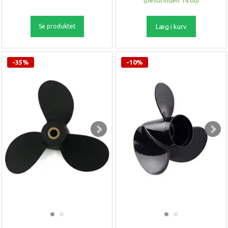
(bestil inden 14:00)
Se produktet
Læg i kurv
-35%
-10%