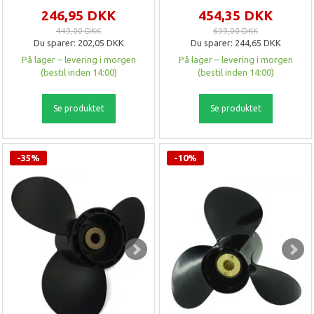
246,95 DKK
454,35 DKK
449,00 DKK
699,00 DKK
Du sparer:
202,05 DKK
Du sparer:
244,65 DKK
På lager – levering i morgen
På lager – levering i morgen
(bestil inden 14:00)
(bestil inden 14:00)
Se produktet
Se produktet
-35%
-10%