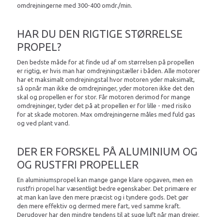
omdrejningerne med 300-400 omdr./min.
HAR DU DEN RIGTIGE STØRRELSE
PROPEL?
Den bedste måde for at finde ud af om størrelsen på propellen
er rigtig, er hvis man har omdrejningstæller i båden. Alle motorer
har et maksimalt omdrejningstal hvor motoren yder maksimalt,
så opnår man ikke de omdrejninger, yder motoren ikke det den
skal og propellen er for stor. Får motoren derimod for mange
omdrejninger, tyder det på at propellen er for lille - med risiko
for at skade motoren. Max omdrejningerne måles med fuld gas
og ved plant vand.
DER ER FORSKEL PÅ ALUMINIUM OG
OG RUSTFRI PROPELLER
En aluminiumspropel kan mange gange klare opgaven, men en
rustfri propel har væsentligt bedre egenskaber. Det primære er
at man kan lave den mere præcist og i tyndere gods. Det gør
den mere effektiv og dermed mere fart, ved samme kraft.
Derudover har den mindre tendens til at suge luft når man drejer.