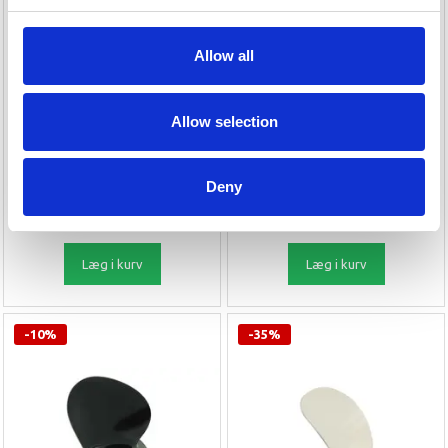
Allow all
POLASTORM TOHATSU 4-6
POLASTORM YAMAHA 2.5-3
HK ALUMINIUM 3 BLADE
HK ALUMINIUM 3 BLADE
Allow selection
566,10 DKK
377,10 DKK
629,00 DKK
419,00 DKK
Deny
Du sparer:
62,90 DKK
Du sparer:
41,90 DKK
Leveringstid er 1-4 dag(e)
Leveringstid er 1-4 dag(e)
Læg i kurv
Læg i kurv
-10%
-35%