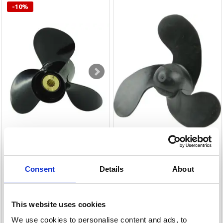
-10%
SOLAS 2-4 HK PLASTIK 3
Consent
Details
About
POLASTORM HONDA 4.5-5
BLADE
HK ALUMINIUM 3 BLADE
This website uses cookies
489,00 DKK
512,10 DKK
We use cookies to personalise content and ads, to
Leveringstid er 4-6 dag(e)