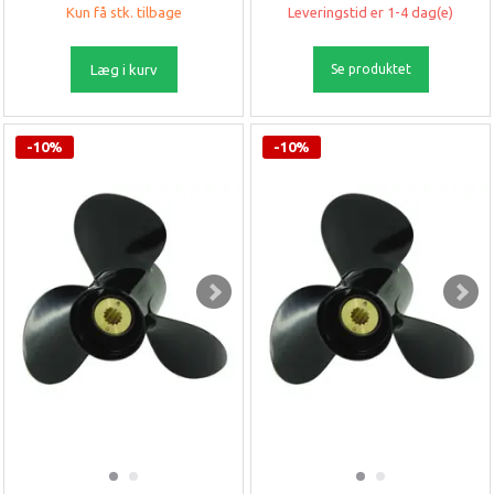
Kun få stk. tilbage
Leveringstid er 1-4 dag(e)
Læg i kurv
Se produktet
-10%
-10%