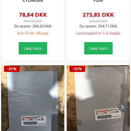
CYLINDER
F200
78,84 DKK
275,85 DKK
363,04 DKK
610,56 DKK
Du sparer:
284,20 DKK
Du sparer:
334,71 DKK
Kun få stk. tilbage
Leveringstid er 5-6 dag(e)
Læg i kurv
Læg i kurv
-55%
-55%