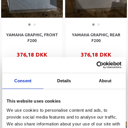
YAMAHA GRAPHIC, FRONT
YAMAHA GRAPHIC, REAR
F200
F200
376,18 DKK
376,18 DKK
832,59 DKK
832,59 DKK
Du sparer:
456,41 DKK
Du sparer:
456,41 DKK
Kun få stk. tilbage
Kun få stk. tilbage
Consent
Details
About
Læg i kurv
Læg i kurv
This website uses cookies
-48%
We use cookies to personalise content and ads, to
provide social media features and to analyse our traffic.
We also share information about your use of our site with