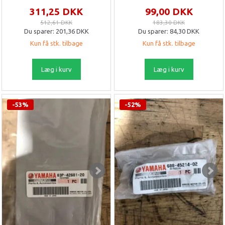
311,25 DKK
99,00 DKK
512,61 DKK
183,30 DKK
Du sparer:
201,36 DKK
Du sparer:
84,30 DKK
Kun få stk. tilbage
Kun få stk. tilbage
Læg i kurv
Læg i kurv
-53%
-52%