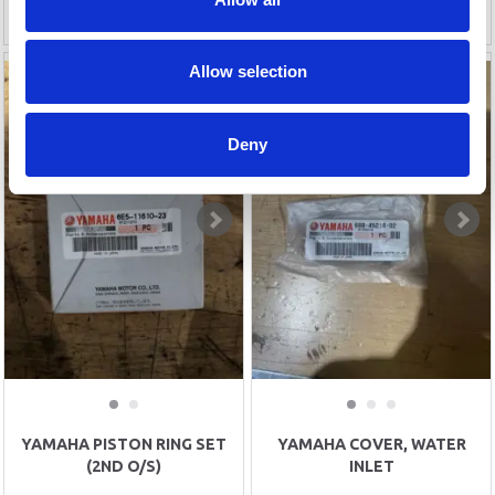
Allow selection
-39%
-46%
Deny
YAMAHA PISTON RING SET
YAMAHA COVER, WATER
(2ND O/S)
INLET