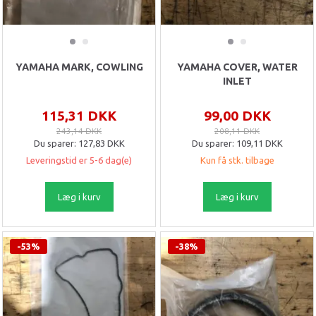
YAMAHA MARK, COWLING
YAMAHA COVER, WATER
INLET
115,31 DKK
99,00 DKK
243,14 DKK
208,11 DKK
Du sparer:
127,83 DKK
Du sparer:
109,11 DKK
Leveringstid er 5-6 dag(e)
Kun få stk. tilbage
Læg i kurv
Læg i kurv
-53%
-38%