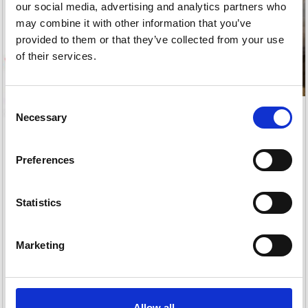
our social media, advertising and analytics partners who
may combine it with other information that you’ve
provided to them or that they’ve collected from your use
of their services.
Consent
Necessary
Selection
Preferences
YAMAHA COVER
YAMAHA SHAFT, DRIVE
Statistics
219,04 DKK
1.312,48 DKK
Kun få stk. tilbage
2.515,60 DKK
Marketing
Du sparer:
1.203,12 DKK
Kun få stk. tilbage
Allow all
Læg i kurv
Læg i kurv