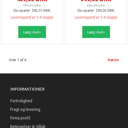
781,31 DKK
692,05 DKK
Du sparer:
342,31 DKK
Du sparer:
293,05 DKK
Leveringstid er 5-6 dag(e)
Leveringstid er 5-6 dag(e)
Læg i kurv
Læg i kurv
Side 1 af 6
Næste
INFORMATIONER
Fortrolighed
Fragt og levering
Firma profil
Betingelser & Vilkår