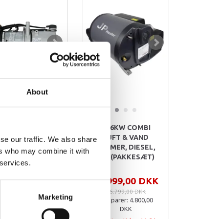
About
JP 9KW
JP 6KW COMBI
NDVARMER, 12V,
LUFT & VAND
se our traffic. We also share
DIESEL
VARMER, DIESEL,
ers who may combine it with
(PAKKESÆT)
10L (PAKKESÆT)
 services.
.999,00 DKK
11.999,00 DKK
7.999,00 DKK
16.799,00 DKK
Marketing
Du sparer:
1.000,00
Du sparer:
4.800,00
DKK
DKK