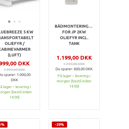
BÅDMONTERINGSSÆT
LUEBREEZE 5 KW
FOR JP 2KW
RANSPORTABELT
OLIEFYR INCL.
OLIEFYR /
TANK
KABINEVARMER
(LUFT)
1.199,00 DKK
999,00 DKK
1.799,00 DKK
Du sparer:
600,00 DKK
1.999,00 DKK
Du sparer:
1.000,00
På lager – levering i
DKK
morgen (bestil inden
14:00)
å lager – levering i
orgen (bestil inden
14:00)
3%
-29%