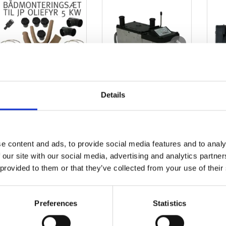
Details
BÅDMONTERINGSSÆT
FOR JP 5KW
JP 5KW
OLIEFYR INCL.
VANDVARMER,
VA
e content and ads, to provide social media features and to analy
TANK
12/24V, DIESEL
 our site with our social media, advertising and analytics partn
(PAKKESÆT)
 provided to them or that they’ve collected from your use of their
1.799,00 DKK
5.999,00 DKK
6
2.499,00 DKK
Du sparer:
700,00 DKK
7.499,00 DKK
Preferences
Statistics
Du sparer:
1.500,00
På lager – levering i
DKK
morgen (bestil inden