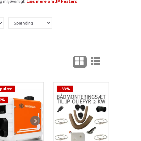
g miljøvenligt!
Læs mere om JP Heaters
Spænding
pulær
-33%
0%