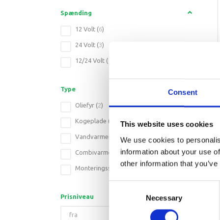
Spænding
12 Volt
(
6
)
24 Volt
(
3
)
12/24 Volt
(
1
)
Type
Consent
Oliefyr
(
2
)
Kogeplade
(
2
)
This website uses cookies
Vandvarmer
(
2
)
We use cookies to personalis
information about your use of
Combivarmer
(
1
)
other information that you’ve
Monteringssæt
(
2
)
Consent
Prisniveau
Necessary
Selection