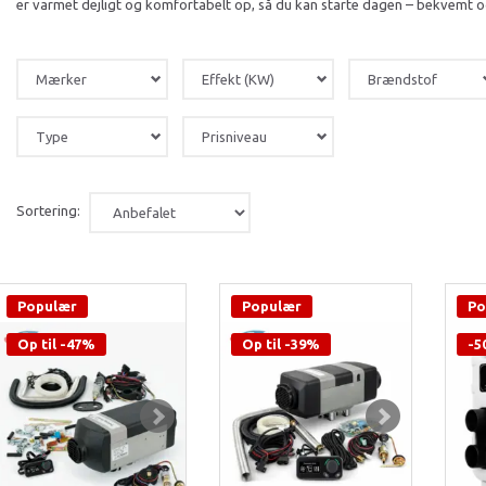
er varmet dejligt og komfortabelt op, så du kan starte dagen – bekvemt o
Mærker
Effekt (KW)
Brændstof
Type
Prisniveau
Sortering:
Populær
Populær
Po
Op til -47%
Op til -39%
-5