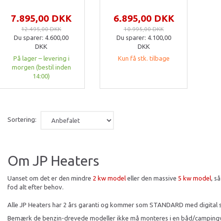
Se produktet
Læg i kurv
7.895,00 DKK
6.895,00 DKK
12.495,00 DKK
10.995,00 DKK
Du sparer:
4.600,00
Du sparer:
4.100,00
DKK
DKK
På lager – levering i
Kun få stk. tilbage
morgen (bestil inden
14:00)
Sortering:
Om JP Heaters
Uanset om det er den mindre
2 kw model
eller den massive
5 kw model
, s
fod alt efter behov.
Alle JP Heaters har 2 års garanti og kommer som STANDARD med digital st
Bemærk de benzin-drevede modeller ikke må monteres i en båd/campingvo