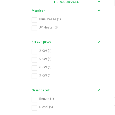
Skifte
TILPAS UDVALG
Mærker
BlueBreeze
(
1
)
JP Heater
(
9
)
Effekt (KW)
2 KW
(
1
)
5 KW
(
3
)
6 KW
(
1
)
9 KW
(
1
)
Brændstof
Benzin
(
1
)
Diesel
(
5
)