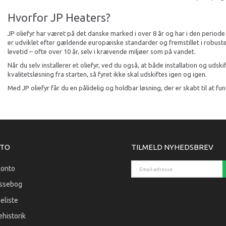
Hvorfor JP Heaters?
JP oliefyr har været på det danske marked i over 8 år og har i den periode
er udviklet efter gældende europæiske standarder og fremstillet i robuste ma
levetid – ofte over 10 år, selv i krævende miljøer som på vandet.
Når du selv installerer et oliefyr, ved du også, at både installation og ud
kvalitetsløsning fra starten, så fyret ikke skal udskiftes igen og igen.
Med JP oliefyr får du en pålidelig og holdbar løsning, der er skabt til at fun
TO
TILMELD NYHEDSBREV
Email-adresse
konto
ssebog
eliste
historik