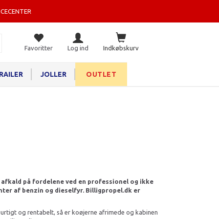
ICECENTER
Favoritter
Log ind
Indkøbskurv
RAILER
JOLLER
OUTLET
e afkald på fordelene ved en professionel og ikke
er af benzin og dieselfyr. Billigpropel.dk er
urtigt og rentabelt, så er koøjerne afrimede og kabinen