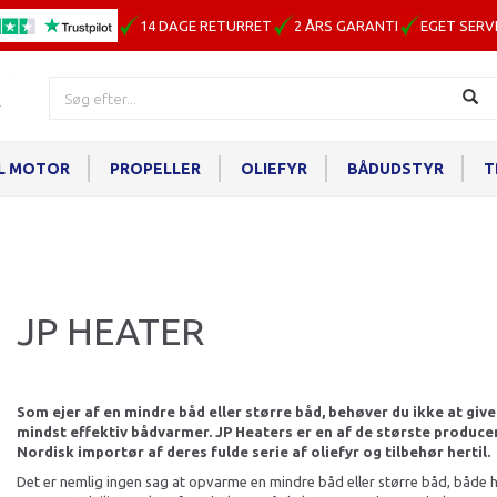
14 DAGE RETURRET
2 ÅRS GARANTI
EGET SERV
IL MOTOR
PROPELLER
OLIEFYR
BÅDUDSTYR
T
JP HEATER
Som ejer af en mindre båd eller større båd, behøver du ikke at giv
mindst effektiv bådvarmer. JP Heaters er en af de største producent
Nordisk importør af deres fulde serie af oliefyr og tilbehør hertil.
Det er nemlig ingen sag at opvarme en mindre båd eller større båd, både h