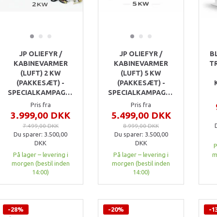
 filter
JP OLIEFYR /
JP OLIEFYR /
B
KABINEVARMER
KABINEVARMER
T
(LUFT) 2 KW
(LUFT) 5 KW
(PAKKESÆT) -
(PAKKESÆT) -
SPECIALKAMPAGNE
SPECIALKAMPAGNE!
Pris fra
Pris fra
3.999,00 DKK
5.499,00 DKK
7.499,00 DKK
8.999,00 DKK
Du sparer:
3.500,00
Du sparer:
3.500,00
DKK
DKK
P
På lager – levering i
På lager – levering i
m
morgen (bestil inden
morgen (bestil inden
14:00)
14:00)
-28%
-20%
-1