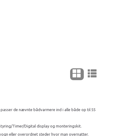
Læg i kurv
Læg i k
å passer de nævnte bådvarmere ind i alle både op til 55
yring/Timer/Digital display og monteringskit.
gn eller overordnet steder hvor man overnatter.