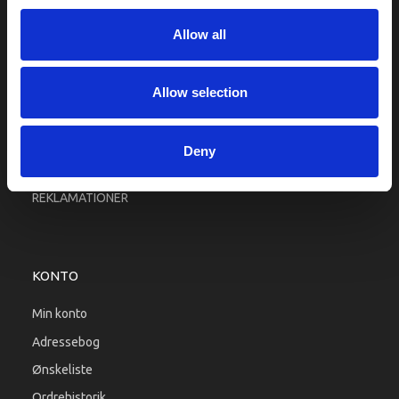
Fragt og levering
Allow all
Firma profil
Betingelser & Vilkår
Kontakt os
Allow selection
Købsgaranti
Kundeklub
Deny
RETURPORTAL
REKLAMATIONER
KONTO
Min konto
Adressebog
Ønskeliste
Ordrehistorik