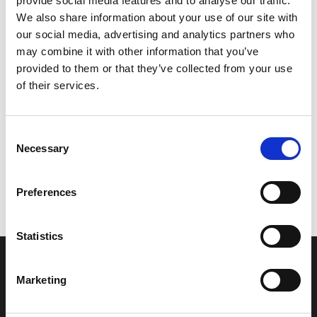
provide social media features and to analyse our traffic.
Model/varenr.:
6EGE36460000
We also share information about your use of our site with
our social media, advertising and analytics partners who
28,33 DKK
may combine it with other information that you’ve
provided to them or that they’ve collected from your use
of their services.
Læg i kurv
GASKET, MANIFOLD 2
Consent
Necessary
Selection
Vi oplever i øjeblikket store og hyppige prisændringer i markedet.
Preferences
Derfor kan der i enkelte tilfælde være produkter, som ikke kan
leveres, eller hvor prisen afviger fra det viste. Vi kontakter dig
naturligvis, hvis dette er tilfældet.
Statistics
INFORMATIONER
Marketing
Fortrolighed