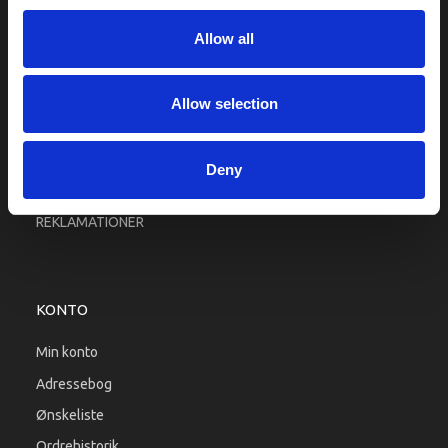
Fragt og levering
Allow all
Firma profil
Betingelser & Vilkår
Kontakt os
Allow selection
Købsgaranti
Kundeklub
Deny
RETURPORTAL
REKLAMATIONER
KONTO
Min konto
Adressebog
Ønskeliste
Ordrehistorik