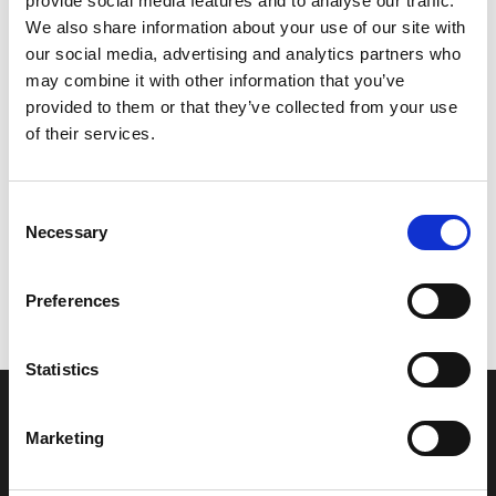
provide social media features and to analyse our traffic.
Model/varenr.:
682113250000
We also share information about your use of our site with
our social media, advertising and analytics partners who
70,76 DKK
may combine it with other information that you’ve
provided to them or that they’ve collected from your use
of their services.
Læg i kurv
YAMAHA ANODE 1
Consent
Necessary
Selection
Vi oplever i øjeblikket store og hyppige prisændringer i markedet.
Preferences
Derfor kan der i enkelte tilfælde være produkter, som ikke kan
leveres, eller hvor prisen afviger fra det viste. Vi kontakter dig
naturligvis, hvis dette er tilfældet.
Statistics
INFORMATIONER
Marketing
Fortrolighed