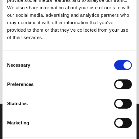
provide social media features and to analyse our traffic.
Model/varenr.:
6H1452510300
We also share information about your use of our site with
our social media, advertising and analytics partners who
190,51 DKK
may combine it with other information that you’ve
provided to them or that they’ve collected from your use
of their services.
Læg i kurv
YAMAHA ANODE
Consent
Necessary
Selection
Vi oplever i øjeblikket store og hyppige prisændringer i markedet.
Preferences
Derfor kan der i enkelte tilfælde være produkter, som ikke kan
leveres, eller hvor prisen afviger fra det viste. Vi kontakter dig
naturligvis, hvis dette er tilfældet.
Statistics
INFORMATIONER
Marketing
Fortrolighed