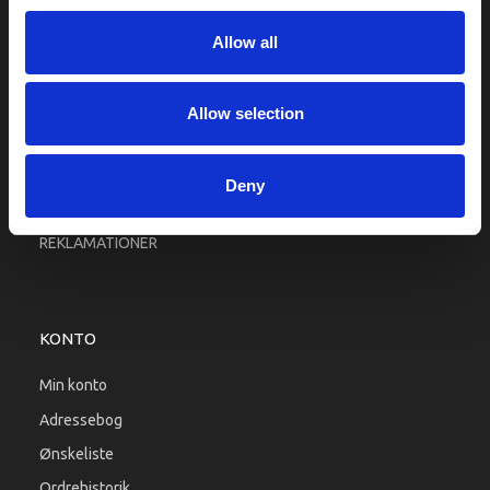
Fragt og levering
Allow all
Firma profil
Betingelser & Vilkår
Kontakt os
Allow selection
Købsgaranti
Kundeklub
Deny
RETURPORTAL
REKLAMATIONER
KONTO
Min konto
Adressebog
Ønskeliste
Ordrehistorik