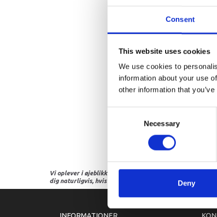
Consent
This website uses cookies
We use cookies to personalis
information about your use of
other information that you’ve
Consent
Necessary
Selection
Vi oplever i øjeblikket store og hyppige prisændringer i m
dig naturligvis, hvis dette er tilfældet.
Deny
INFORMATIONER
KON