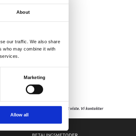
NODE
About
se our traffic. We also share
ers who may combine it with
 services.
Marketing
res, eller hvor prisen afviger fra det viste. Vi kontakter
Allow all
BETALINGSMETODER