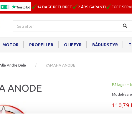
14 DAGE RETURRET
2 ÅRS GARANTI
EGET SERV
IL MOTOR
PROPELLER
OLIEFYR
BÅDUDSTYR
T
Alle Andre Dele
YAMAHA ANODE
A ANODE
På lager – l
Model/vare
110,79
Læg i ku