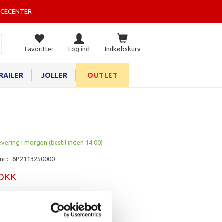
ICECENTER
Favoritter
Log ind
Indkøbskurv
RAILER
JOLLER
OUTLET
evering i morgen (bestil inden 14:00)
nr.:
6P2113250000
 DKK
rv