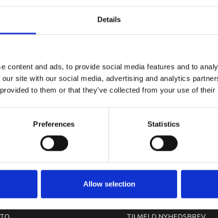
YAMAHA A
Details
e content and ads, to provide social media features and to analy
 our site with our social media, advertising and analytics partn
 provided to them or that they’ve collected from your use of their
Preferences
Statistics
arkedet. Derfor kan der i enkelte tilfælde være produkter, som ikke kan leve
Allow selection
TO
TILMELD NYHEDSBREV