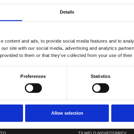
YAMAHA B
Details
e content and ads, to provide social media features and to analy
 our site with our social media, advertising and analytics partn
 provided to them or that they’ve collected from your use of their
Preferences
Statistics
arkedet. Derfor kan der i enkelte tilfælde være produkter, som ikke kan leve
Allow selection
TO
TILMELD NYHEDSBREV