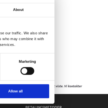
OLT,DRAIN
About
se our traffic. We also share
ers who may combine it with
 services.
Marketing
res, eller hvor prisen afviger fra det viste. Vi kontakter
Allow all
BETALINGSMETODER