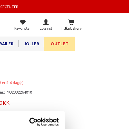
ICECENTER
Favoritter
Log ind
Indkøbskurv
RAILER
JOLLER
OUTLET
d er 5-6 dag(e)
nr.:
YU2332264010
 DKK
rv