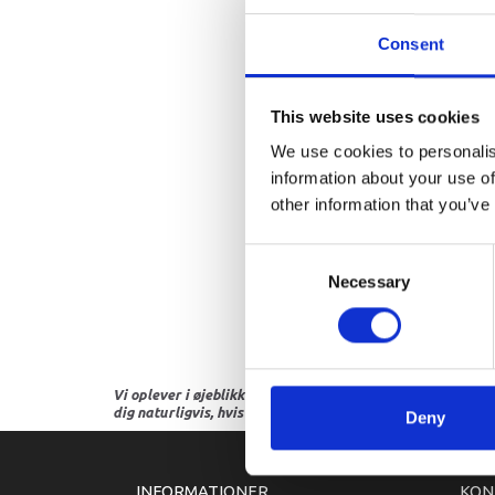
Consent
This website uses cookies
We use cookies to personalis
information about your use of
other information that you’ve
Consent
Necessary
Selection
Vi oplever i øjeblikket store og hyppige prisændringer i m
dig naturligvis, hvis dette er tilfældet.
Deny
INFORMATIONER
KON