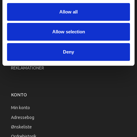
Fragt og levering
Allow all
Firma profil
Betingelser & Vilkår
Kontakt os
Allow selection
Købsgaranti
Kundeklub
Deny
RETURPORTAL
REKLAMATIONER
KONTO
Min konto
Adressebog
Ønskeliste
Ordrehistorik