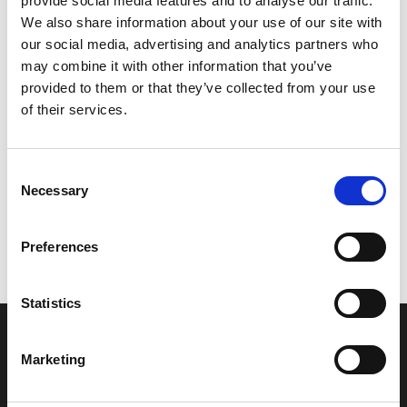
provide social media features and to analyse our traffic.
Model/varenr.:
5C32589F0000
We also share information about your use of our site with
our social media, advertising and analytics partners who
56,71 DKK
may combine it with other information that you’ve
provided to them or that they’ve collected from your use
of their services.
Læg i kurv
YAMAHA BOLT, LEVER
Consent
Necessary
Selection
Vi oplever i øjeblikket store og hyppige prisændringer i markedet.
Preferences
Derfor kan der i enkelte tilfælde være produkter, som ikke kan
leveres, eller hvor prisen afviger fra det viste. Vi kontakter dig
naturligvis, hvis dette er tilfældet.
Statistics
INFORMATIONER
Marketing
Fortrolighed