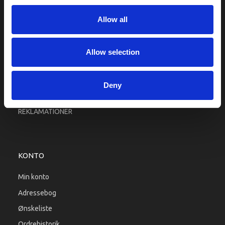
Fragt og levering
Allow all
Firma profil
Betingelser & Vilkår
Kontakt os
Allow selection
Købsgaranti
Kundeklub
Deny
RETURPORTAL
REKLAMATIONER
KONTO
Min konto
Adressebog
Ønskeliste
Ordrehistorik