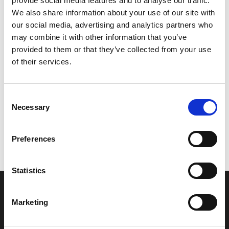
provide social media features and to analyse our traffic.
Model/varenr.:
6G5613550000
We also share information about your use of our site with
our social media, advertising and analytics partners who
235,11 DKK
may combine it with other information that you’ve
provided to them or that they’ve collected from your use
of their services.
Læg i kurv
YAMAHA BOLT
Consent
Necessary
Selection
Vi oplever i øjeblikket store og hyppige prisændringer i markedet.
Preferences
Derfor kan der i enkelte tilfælde være produkter, som ikke kan
leveres, eller hvor prisen afviger fra det viste. Vi kontakter dig
naturligvis, hvis dette er tilfældet.
Statistics
INFORMATIONER
Marketing
Fortrolighed