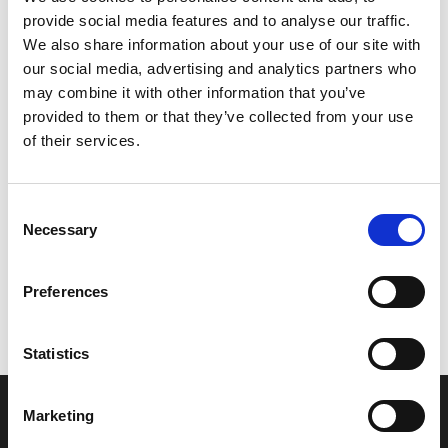
provide social media features and to analyse our traffic.
Leveringstid er 5-6 dag(e)
We also share information about your use of our site with
Model/varenr.:
5C3258670100
our social media, advertising and analytics partners who
may combine it with other information that you’ve
292,99 DKK
provided to them or that they’ve collected from your use
of their services.
Læg i kurv
Consent
YAMAHA BRACKET, MASTER CYLINDER
Necessary
Selection
Preferences
Vi oplever i øjeblikket store og hyppige prisændringer i markedet.
Derfor kan der i enkelte tilfælde være produkter, som ikke kan
leveres, eller hvor prisen afviger fra det viste. Vi kontakter dig
Statistics
naturligvis, hvis dette er tilfældet.
Marketing
INFORMATIONER