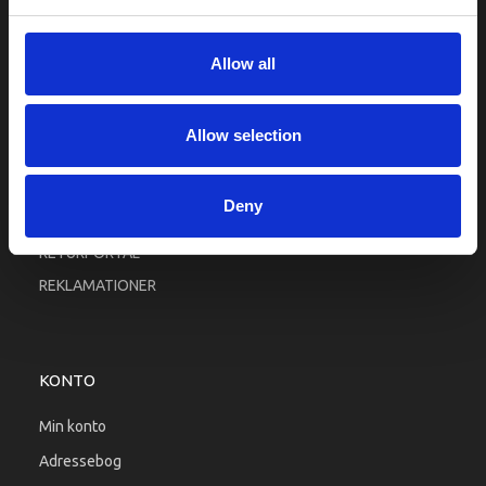
Fortrolighed
Fragt og levering
Allow all
Firma profil
Betingelser & Vilkår
Allow selection
Kontakt os
Købsgaranti
Deny
Kundeklub
RETURPORTAL
REKLAMATIONER
KONTO
Min konto
Adressebog