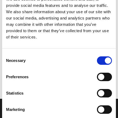
provide social media features and to analyse our traffic.
Leveringstid er 5-6 dag(e)
We also share information about your use of our site with
Model/varenr.:
F0D682381000
our social media, advertising and analytics partners who
may combine it with other information that you’ve
916,28 DKK
provided to them or that they’ve collected from your use
of their services.
Læg i kurv
Consent
YAMAHA BRACKET, METER
Necessary
Selection
Preferences
Vi oplever i øjeblikket store og hyppige prisændringer i markedet.
Derfor kan der i enkelte tilfælde være produkter, som ikke kan
leveres, eller hvor prisen afviger fra det viste. Vi kontakter dig
Statistics
naturligvis, hvis dette er tilfældet.
Marketing
INFORMATIONER