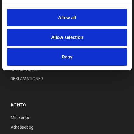
Fortrolighed
Fragt og levering
Allow all
Firma profil
Betingelser & Vilkår
Allow selection
Kontakt os
Købsgaranti
Deny
Kundeklub
RETURPORTAL
REKLAMATIONER
KONTO
Min konto
Adressebog