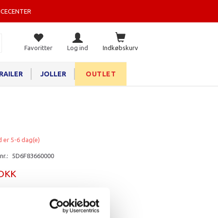
ICECENTER
Favoritter
Log ind
Indkøbskurv
RAILER
JOLLER
OUTLET
d er 5-6 dag(e)
nr.:
5D6F83660000
 DKK
rv