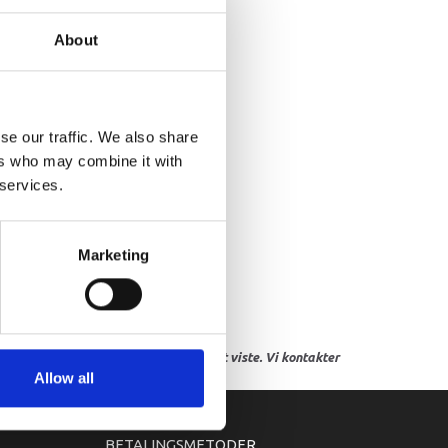
RACKET
About
se our traffic. We also share
ers who may combine it with
 services.
Marketing
res, eller hvor prisen afviger fra det viste. Vi kontakter
Allow all
BETALINGSMETODER