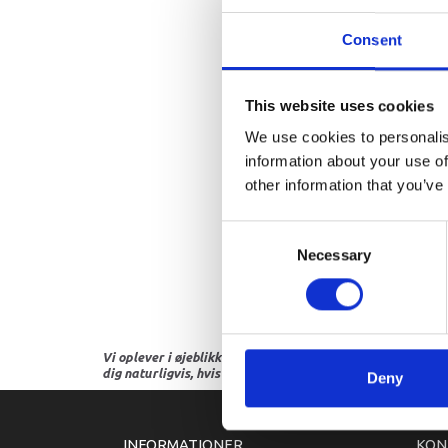
Consent
This website uses cookies
We use cookies to personalis
information about your use of
other information that you’ve
Consent
Necessary
Selection
Vi oplever i øjeblikket store og hyppige prisændringer i m
dig naturligvis, hvis dette er tilfældet.
Deny
INFORMATIONER
KON