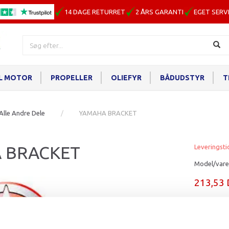
14 DAGE RETURRET
2 ÅRS GARANTI
EGET SERV
IL MOTOR
PROPELLER
OLIEFYR
BÅDUDSTYR
T
Alle Andre Dele
YAMAHA BRACKET
 BRACKET
Leveringsti
Model/vare
213,53
Læg i ku