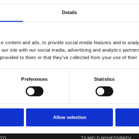
YAMAHA B
Details
e content and ads, to provide social media features and to analy
 our site with our social media, advertising and analytics partn
 provided to them or that they’ve collected from your use of their
Preferences
Statistics
arkedet. Derfor kan der i enkelte tilfælde være produkter, som ikke kan leve
Allow selection
TO
TILMELD NYHEDSBREV