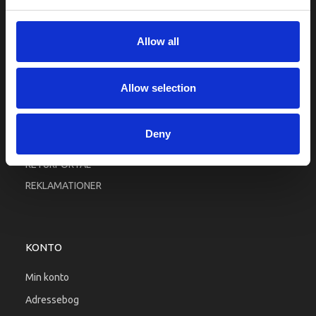
Fortrolighed
Fragt og levering
Allow all
Firma profil
Betingelser & Vilkår
Allow selection
Kontakt os
Købsgaranti
Deny
Kundeklub
RETURPORTAL
REKLAMATIONER
KONTO
Min konto
Adressebog