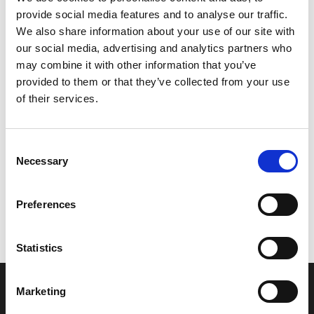
provide social media features and to analyse our traffic.
Leveringstid er 5-6 dag(e)
We also share information about your use of our site with
Model/varenr.:
FX16133C1100
our social media, advertising and analytics partners who
may combine it with other information that you’ve
7.795,26 DKK
provided to them or that they’ve collected from your use
of their services.
Læg i kurv
Consent
YAMAHA BRACKET,PIVOT
Necessary
Selection
Preferences
Vi oplever i øjeblikket store og hyppige prisændringer i markedet.
Derfor kan der i enkelte tilfælde være produkter, som ikke kan
leveres, eller hvor prisen afviger fra det viste. Vi kontakter dig
Statistics
naturligvis, hvis dette er tilfældet.
Marketing
INFORMATIONER