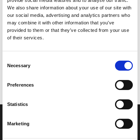
provide social media features and to analyse our traffic.
Model/varenr.:
EW2U59120000
We also share information about your use of our site with
our social media, advertising and analytics partners who
86,66 DKK
may combine it with other information that you’ve
provided to them or that they’ve collected from your use
of their services.
Læg i kurv
YAMAHA CAP, CASE
Consent
Necessary
Selection
Vi oplever i øjeblikket store og hyppige prisændringer i markedet.
Preferences
Derfor kan der i enkelte tilfælde være produkter, som ikke kan
leveres, eller hvor prisen afviger fra det viste. Vi kontakter dig
naturligvis, hvis dette er tilfældet.
Statistics
INFORMATIONER
Marketing
Fortrolighed