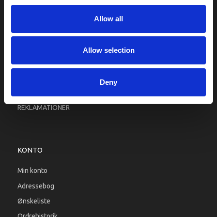
Fragt og levering
Allow all
Firma profil
Betingelser & Vilkår
Kontakt os
Allow selection
Købsgaranti
Kundeklub
Deny
RETURPORTAL
REKLAMATIONER
KONTO
Min konto
Adressebog
Ønskeliste
Ordrehistorik