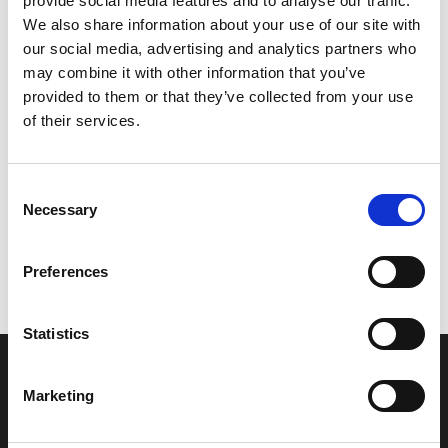
provide social media features and to analyse our traffic.
Model/varenr.:
FX16354D0000
We also share information about your use of our site with
our social media, advertising and analytics partners who
30,25 DKK
may combine it with other information that you’ve
provided to them or that they’ve collected from your use
of their services.
Læg i kurv
YAMAHA CAP,HEAD
Consent
Necessary
Selection
Vi oplever i øjeblikket store og hyppige prisændringer i markedet.
Preferences
Derfor kan der i enkelte tilfælde være produkter, som ikke kan
leveres, eller hvor prisen afviger fra det viste. Vi kontakter dig
naturligvis, hvis dette er tilfældet.
Statistics
INFORMATIONER
Marketing
Fortrolighed