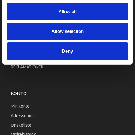
Fragt og levering
Allow all
Firma profil
Betingelser & Vilkår
Kontakt os
Allow selection
Købsgaranti
Kundeklub
Deny
RETURPORTAL
REKLAMATIONER
KONTO
Min konto
Adressebog
Ønskeliste
Ordrehistorik