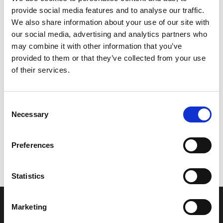
provide social media features and to analyse our traffic.
Leveringstid er 5-6 dag(e)
We also share information about your use of our site with
Model/varenr.:
6P245301008D
our social media, advertising and analytics partners who
may combine it with other information that you’ve
15.849,41 DKK
provided to them or that they’ve collected from your use
of their services.
Læg i kurv
Consent
YAMAHA CASING, LOWER
Necessary
Selection
Preferences
Vi oplever i øjeblikket store og hyppige prisændringer i markedet.
Derfor kan der i enkelte tilfælde være produkter, som ikke kan
leveres, eller hvor prisen afviger fra det viste. Vi kontakter dig
Statistics
naturligvis, hvis dette er tilfældet.
Marketing
INFORMATIONER