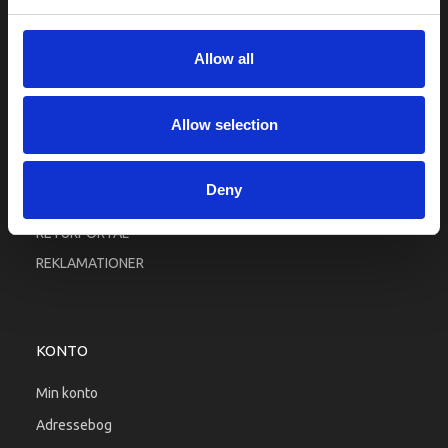
Fortrolighed
Fragt og levering
Allow all
Firma profil
Betingelser & Vilkår
Allow selection
Kontakt os
Købsgaranti
Deny
Kundeklub
RETURPORTAL
REKLAMATIONER
KONTO
Min konto
Adressebog