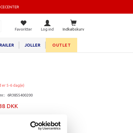
ICECENTER
Favoritter
Log ind
Indkøbskurv
RAILER
JOLLER
OUTLET
d er 5-6 dag(e)
nr.:
6R3855400200
,38 DKK
rv