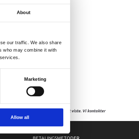
.I. UNIT ASSY
About
se our traffic. We also share
ers who may combine it with
 services.
Marketing
res, eller hvor prisen afviger fra det viste. Vi kontakter
Allow all
BETALINGSMETODER