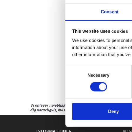
Consent
This website uses cookies
We use cookies to personalis
information about your use of
other information that you’ve
Consent
Necessary
Selection
Vi oplever i øjeblikket store og hyppige prisændringer i m
dig naturligvis, hvis dette er tilfældet.
Deny
INFORMATIONER
KON