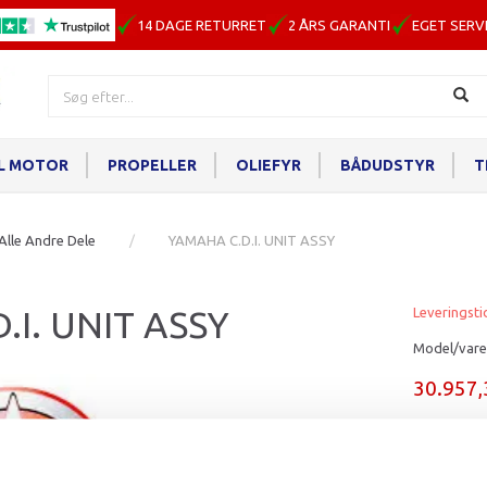
14 DAGE RETURRET
2 ÅRS GARANTI
EGET SERV
IL MOTOR
PROPELLER
OLIEFYR
BÅDUDSTYR
T
Alle Andre Dele
YAMAHA C.D.I. UNIT ASSY
.I. UNIT ASSY
Leveringsti
Model/vare
30.957
Læg i ku