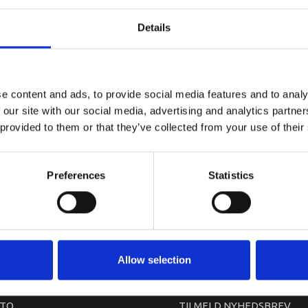
YAMAHA C.D
Details
e content and ads, to provide social media features and to analy
 our site with our social media, advertising and analytics partn
 provided to them or that they’ve collected from your use of their
Preferences
Statistics
arkedet. Derfor kan der i enkelte tilfælde være produkter, som ikke kan leve
Allow selection
TO
TILMELD NYHEDSBREV