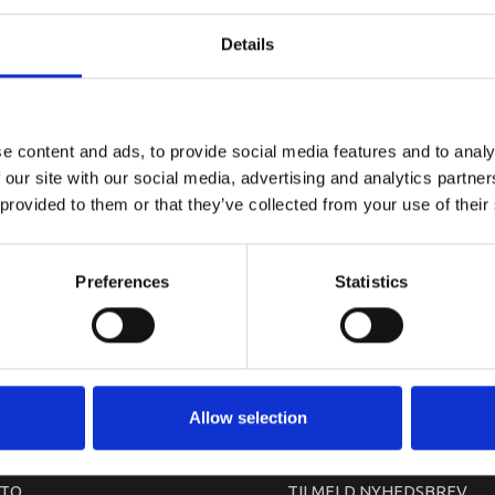
YAMAHA C
Details
e content and ads, to provide social media features and to analy
 our site with our social media, advertising and analytics partn
 provided to them or that they’ve collected from your use of their
Preferences
Statistics
arkedet. Derfor kan der i enkelte tilfælde være produkter, som ikke kan leve
Allow selection
TO
TILMELD NYHEDSBREV