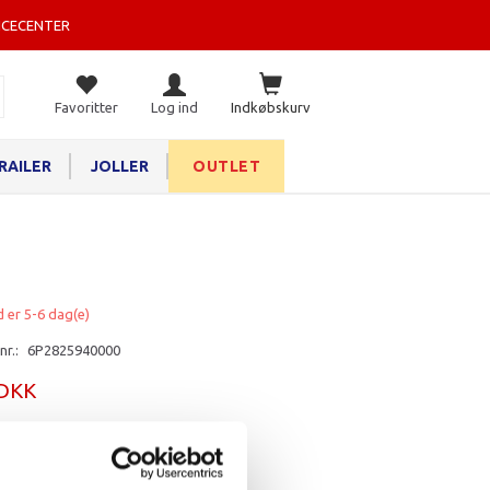
ICECENTER
Favoritter
Log ind
Indkøbskurv
RAILER
JOLLER
OUTLET
d er 5-6 dag(e)
nr.:
6P2825940000
 DKK
rv