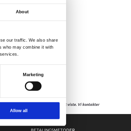
LAMP
About
se our traffic. We also share
ers who may combine it with
 services.
Marketing
res, eller hvor prisen afviger fra det viste. Vi kontakter
Allow all
BETALINGSMETODER