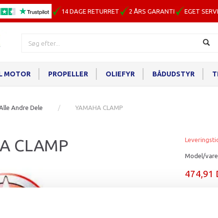
14 DAGE RETURRET
2 ÅRS GARANTI
EGET SERV
IL MOTOR
PROPELLER
OLIEFYR
BÅDUDSTYR
T
Alle Andre Dele
YAMAHA CLAMP
A CLAMP
Leveringsti
Model/vare
474,91
Læg i ku