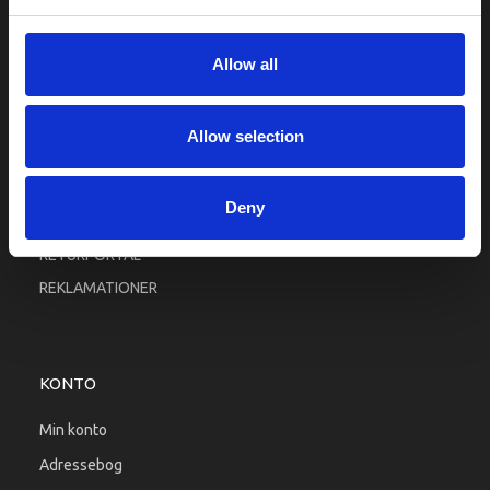
Fortrolighed
Fragt og levering
Allow all
Firma profil
Betingelser & Vilkår
Allow selection
Kontakt os
Købsgaranti
Deny
Kundeklub
RETURPORTAL
REKLAMATIONER
KONTO
Min konto
Adressebog