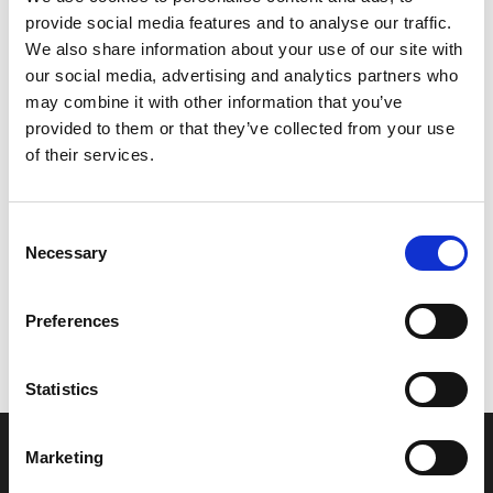
provide social media features and to analyse our traffic.
Leveringstid er 5-6 dag(e)
We also share information about your use of our site with
Model/varenr.:
F0N6252D0000
our social media, advertising and analytics partners who
may combine it with other information that you’ve
130,25 DKK
provided to them or that they’ve collected from your use
of their services.
Læg i kurv
Consent
YAMAHA COVER, GUNWALE 2
Necessary
Selection
Preferences
Vi oplever i øjeblikket store og hyppige prisændringer i markedet.
Derfor kan der i enkelte tilfælde være produkter, som ikke kan
leveres, eller hvor prisen afviger fra det viste. Vi kontakter dig
Statistics
naturligvis, hvis dette er tilfældet.
Marketing
INFORMATIONER