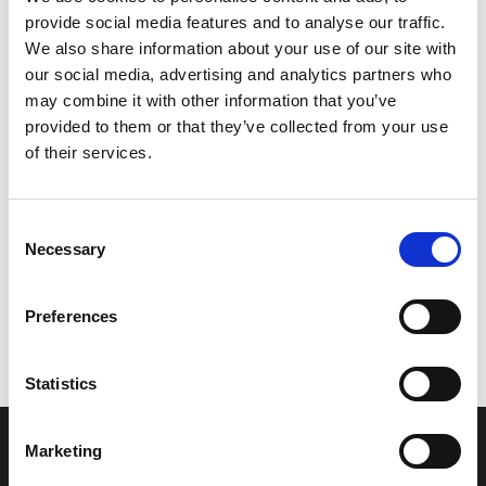
provide social media features and to analyse our traffic.
Leveringstid er 5-6 dag(e)
We also share information about your use of our site with
Model/varenr.:
5D6F614300P0
our social media, advertising and analytics partners who
may combine it with other information that you’ve
322,73 DKK
provided to them or that they’ve collected from your use
of their services.
Læg i kurv
Consent
YAMAHA COVER, HANDLEBAR U
Necessary
Selection
Preferences
Vi oplever i øjeblikket store og hyppige prisændringer i markedet.
Derfor kan der i enkelte tilfælde være produkter, som ikke kan
leveres, eller hvor prisen afviger fra det viste. Vi kontakter dig
Statistics
naturligvis, hvis dette er tilfældet.
Marketing
INFORMATIONER