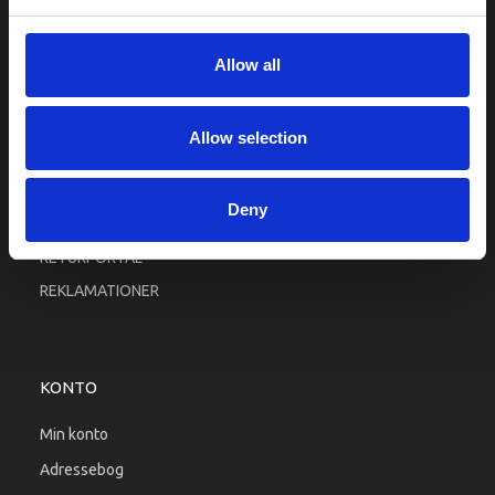
Fortrolighed
Fragt og levering
Allow all
Firma profil
Betingelser & Vilkår
Allow selection
Kontakt os
Købsgaranti
Deny
Kundeklub
RETURPORTAL
REKLAMATIONER
KONTO
Min konto
Adressebog