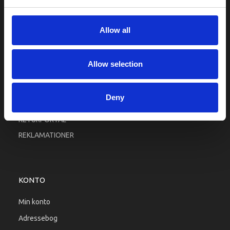
Fortrolighed
Fragt og levering
Allow all
Firma profil
Betingelser & Vilkår
Allow selection
Kontakt os
Købsgaranti
Deny
Kundeklub
RETURPORTAL
REKLAMATIONER
KONTO
Min konto
Adressebog