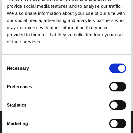
provide social media features and to analyse our traffic.
Leveringstid er 5-6 dag(e)
We also share information about your use of our site with
Model/varenr.:
5CPF6143001V
our social media, advertising and analytics partners who
may combine it with other information that you’ve
487,88 DKK
provided to them or that they’ve collected from your use
of their services.
Læg i kurv
Consent
YAMAHA COVER, HANDLEBAR UPPER 1
Necessary
Selection
Preferences
Vi oplever i øjeblikket store og hyppige prisændringer i markedet.
Derfor kan der i enkelte tilfælde være produkter, som ikke kan
leveres, eller hvor prisen afviger fra det viste. Vi kontakter dig
Statistics
naturligvis, hvis dette er tilfældet.
Marketing
INFORMATIONER