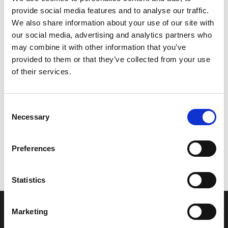
provide social media features and to analyse our traffic.
Leveringstid er 5-6 dag(e)
We also share information about your use of our site with
Model/varenr.:
6P3245620000
our social media, advertising and analytics partners who
may combine it with other information that you’ve
2.598,58 DKK
provided to them or that they’ve collected from your use
of their services.
Læg i kurv
Consent
YAMAHA CUP, FILTER (WITH TAG)
Necessary
Selection
Preferences
Vi oplever i øjeblikket store og hyppige prisændringer i markedet.
Derfor kan der i enkelte tilfælde være produkter, som ikke kan
leveres, eller hvor prisen afviger fra det viste. Vi kontakter dig
Statistics
naturligvis, hvis dette er tilfældet.
Marketing
INFORMATIONER