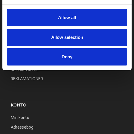
Fortrolighed
Fragt og levering
Allow all
Firma profil
Betingelser & Vilkår
Allow selection
Kontakt os
Købsgaranti
Deny
Kundeklub
RETURPORTAL
REKLAMATIONER
KONTO
Min konto
Adressebog