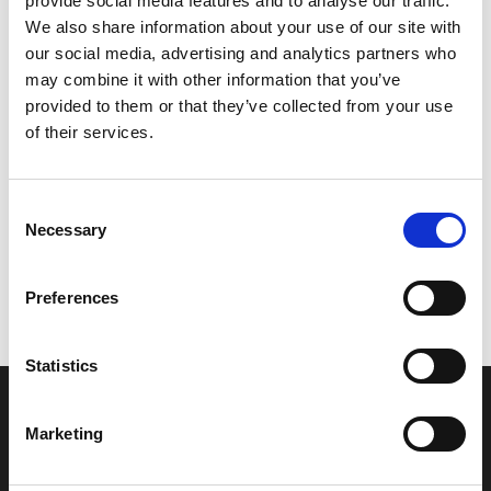
provide social media features and to analyse our traffic.
Model/varenr.:
5D6F17821000
We also share information about your use of our site with
our social media, advertising and analytics partners who
181,13 DKK
may combine it with other information that you’ve
provided to them or that they’ve collected from your use
of their services.
Læg i kurv
YAMAHA EMBLEM 2
Consent
Necessary
Selection
Vi oplever i øjeblikket store og hyppige prisændringer i markedet.
Preferences
Derfor kan der i enkelte tilfælde være produkter, som ikke kan
leveres, eller hvor prisen afviger fra det viste. Vi kontakter dig
naturligvis, hvis dette er tilfældet.
Statistics
INFORMATIONER
Marketing
Fortrolighed