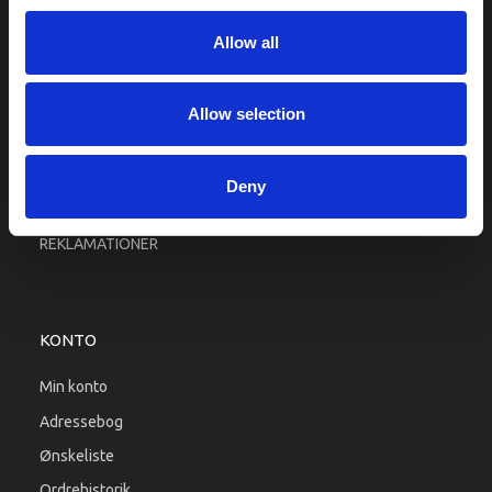
Fragt og levering
Allow all
Firma profil
Betingelser & Vilkår
Kontakt os
Allow selection
Købsgaranti
Kundeklub
Deny
RETURPORTAL
REKLAMATIONER
KONTO
Min konto
Adressebog
Ønskeliste
Ordrehistorik