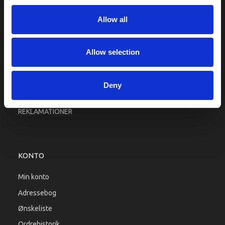
Fragt og levering
Allow all
Firma profil
Betingelser & Vilkår
Kontakt os
Allow selection
Købsgaranti
Kundeklub
Deny
RETURPORTAL
REKLAMATIONER
KONTO
Min konto
Adressebog
Ønskeliste
Ordrehistorik