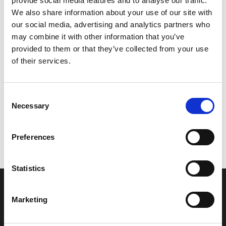
provide social media features and to analyse our traffic.
Model/varenr.:
EU0641220000
We also share information about your use of our site with
our social media, advertising and analytics partners who
556,38 DKK
may combine it with other information that you’ve
provided to them or that they’ve collected from your use
of their services.
Læg i kurv
YAMAHA EMBLEM B
Consent
Necessary
Selection
Vi oplever i øjeblikket store og hyppige prisændringer i markedet.
Preferences
Derfor kan der i enkelte tilfælde være produkter, som ikke kan
leveres, eller hvor prisen afviger fra det viste. Vi kontakter dig
naturligvis, hvis dette er tilfældet.
Statistics
INFORMATIONER
Marketing
Fortrolighed