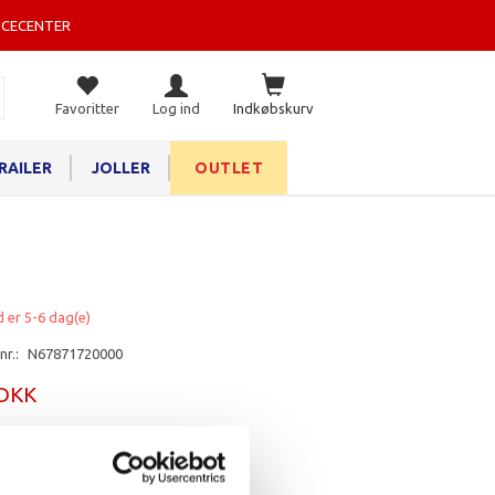
ICECENTER
Favoritter
Log ind
Indkøbskurv
RAILER
JOLLER
OUTLET
d er 5-6 dag(e)
nr.:
N67871720000
 DKK
rv