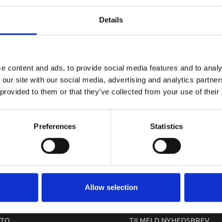
YAMAHA F
Details
e content and ads, to provide social media features and to analy
 our site with our social media, advertising and analytics partn
 provided to them or that they’ve collected from your use of their
Preferences
Statistics
arkedet. Derfor kan der i enkelte tilfælde være produkter, som ikke kan leve
Allow selection
TO
TILMELD NYHEDSBREV