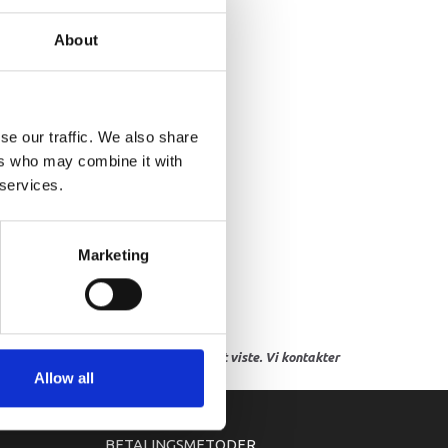
AN, GENERATOR
About
se our traffic. We also share
ers who may combine it with
 services.
Marketing
res, eller hvor prisen afviger fra det viste. Vi kontakter
Allow all
BETALINGSMETODER