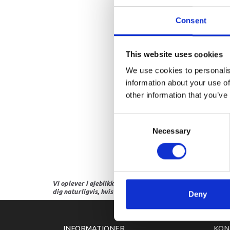
Consent
This website uses cookies
We use cookies to personalis
information about your use of
other information that you’ve
Consent
Necessary
Selection
Vi oplever i øjeblikket store og hyppige prisændringer i m
dig naturligvis, hvis dette er tilfældet.
Deny
INFORMATIONER
KON