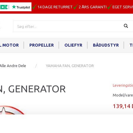
14 DAGE RETURRET
2 ÅRS GARANTI
EGET SERV
IL MOTOR
PROPELLER
OLIEFYR
BÅDUDSTYR
T
Alle Andre Dele
YAMAHA FAN, GENERATOR
N, GENERATOR
Leveringsti
Model/vare
139,14
Læg i ku