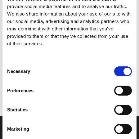
provide social media features and to analyse our traffic.
Leveringstid er 5-6 dag(e)
We also share information about your use of our site with
Model/varenr.:
5BM21511A0T9
our social media, advertising and analytics partners who
may combine it with other information that you’ve
923,96 DKK
provided to them or that they’ve collected from your use
of their services.
Læg i kurv
Consent
YAMAHA FENDER, FRONT
Necessary
Selection
Preferences
Vi oplever i øjeblikket store og hyppige prisændringer i markedet.
Derfor kan der i enkelte tilfælde være produkter, som ikke kan
leveres, eller hvor prisen afviger fra det viste. Vi kontakter dig
Statistics
naturligvis, hvis dette er tilfældet.
Marketing
INFORMATIONER