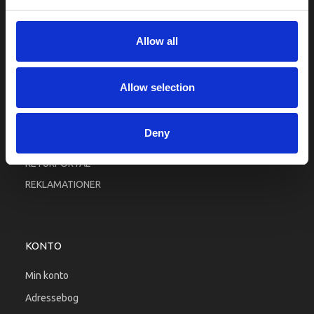
Fortrolighed
Fragt og levering
Allow all
Firma profil
Betingelser & Vilkår
Allow selection
Kontakt os
Købsgaranti
Deny
Kundeklub
RETURPORTAL
REKLAMATIONER
KONTO
Min konto
Adressebog