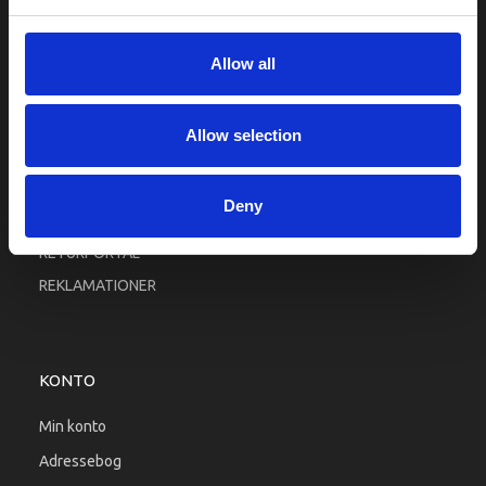
Fortrolighed
Fragt og levering
Allow all
Firma profil
Betingelser & Vilkår
Allow selection
Kontakt os
Købsgaranti
Deny
Kundeklub
RETURPORTAL
REKLAMATIONER
KONTO
Min konto
Adressebog