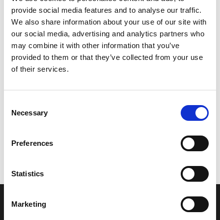
provide social media features and to analyse our traffic.
Leveringstid er 5-6 dag(e)
We also share information about your use of our site with
Model/varenr.:
YH233002540H
our social media, advertising and analytics partners who
may combine it with other information that you’ve
10.549,89 DKK
provided to them or that they’ve collected from your use
of their services.
Læg i kurv
Consent
YAMAHA FILTER ASSY,FUEL
Necessary
Selection
Preferences
Vi oplever i øjeblikket store og hyppige prisændringer i markedet.
Derfor kan der i enkelte tilfælde være produkter, som ikke kan
leveres, eller hvor prisen afviger fra det viste. Vi kontakter dig
Statistics
naturligvis, hvis dette er tilfældet.
Marketing
INFORMATIONER