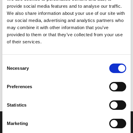
provide social media features and to analyse our traffic.
Leveringstid er 5-6 dag(e)
We also share information about your use of our site with
Model/varenr.:
EW2621400000
our social media, advertising and analytics partners who
may combine it with other information that you’ve
1.427,74 DKK
provided to them or that they’ve collected from your use
of their services.
Læg i kurv
Consent
YAMAHA FILTER, VENT ASSY
Necessary
Selection
Preferences
Vi oplever i øjeblikket store og hyppige prisændringer i markedet.
Derfor kan der i enkelte tilfælde være produkter, som ikke kan
leveres, eller hvor prisen afviger fra det viste. Vi kontakter dig
Statistics
naturligvis, hvis dette er tilfældet.
Marketing
INFORMATIONER