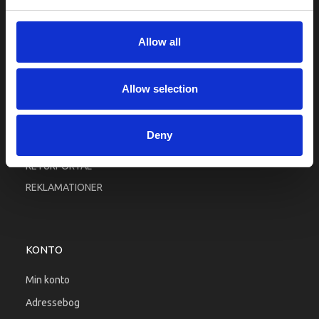
Fortrolighed
Fragt og levering
Allow all
Firma profil
Betingelser & Vilkår
Allow selection
Kontakt os
Købsgaranti
Deny
Kundeklub
RETURPORTAL
REKLAMATIONER
KONTO
Min konto
Adressebog