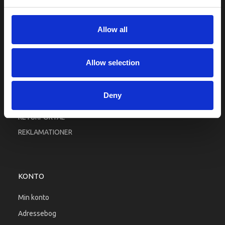
Fortrolighed
Fragt og levering
Allow all
Firma profil
Betingelser & Vilkår
Allow selection
Kontakt os
Købsgaranti
Deny
Kundeklub
RETURPORTAL
REKLAMATIONER
KONTO
Min konto
Adressebog