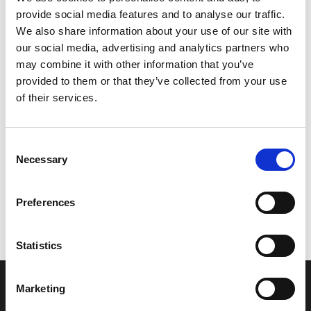
provide social media features and to analyse our traffic.
Leveringstid er 5-6 dag(e)
We also share information about your use of our site with
Model/varenr.:
F0DU142K0000
our social media, advertising and analytics partners who
may combine it with other information that you’ve
426,63 DKK
provided to them or that they’ve collected from your use
of their services.
Læg i kurv
Consent
YAMAHA FIX, STEERING PAD
Necessary
Selection
Preferences
Vi oplever i øjeblikket store og hyppige prisændringer i markedet.
Derfor kan der i enkelte tilfælde være produkter, som ikke kan
leveres, eller hvor prisen afviger fra det viste. Vi kontakter dig
Statistics
naturligvis, hvis dette er tilfældet.
Marketing
INFORMATIONER