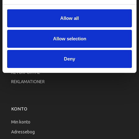
Fortrolighed
Fragt og levering
Allow all
Firma profil
Betingelser & Vilkår
Allow selection
Kontakt os
Købsgaranti
Deny
Kundeklub
RETURPORTAL
REKLAMATIONER
KONTO
Min konto
Adressebog