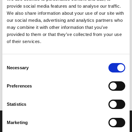
provide social media features and to analyse our traffic.
Leveringstid er 5-6 dag(e)
We also share information about your use of our site with
Model/varenr.:
6P2243000000
our social media, advertising and analytics partners who
may combine it with other information that you’ve
542,95 DKK
provided to them or that they’ve collected from your use
of their services.
Læg i kurv
Consent
YAMAHA FUEL PIPE JOINT
Necessary
Selection
Preferences
Vi oplever i øjeblikket store og hyppige prisændringer i markedet.
Derfor kan der i enkelte tilfælde være produkter, som ikke kan
leveres, eller hvor prisen afviger fra det viste. Vi kontakter dig
Statistics
naturligvis, hvis dette er tilfældet.
Marketing
INFORMATIONER