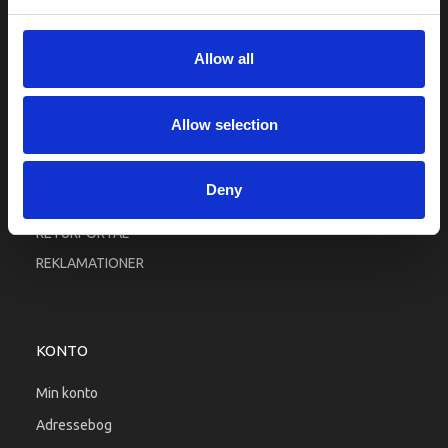
Fortrolighed
Fragt og levering
Allow all
Firma profil
Betingelser & Vilkår
Allow selection
Kontakt os
Købsgaranti
Deny
Kundeklub
RETURPORTAL
REKLAMATIONER
KONTO
Min konto
Adressebog