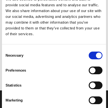
provide social media features and to analyse our traffic.
Leveringstid er 5-6 dag(e)
We also share information about your use of our site with
Model/varenr.:
6E5244100100
our social media, advertising and analytics partners who
may combine it with other information that you’ve
962,74 DKK
provided to them or that they’ve collected from your use
of their services.
Læg i kurv
Consent
YAMAHA FUEL PUMP ASSY
Necessary
Selection
Preferences
Vi oplever i øjeblikket store og hyppige prisændringer i markedet.
Derfor kan der i enkelte tilfælde være produkter, som ikke kan
leveres, eller hvor prisen afviger fra det viste. Vi kontakter dig
Statistics
naturligvis, hvis dette er tilfældet.
Marketing
INFORMATIONER