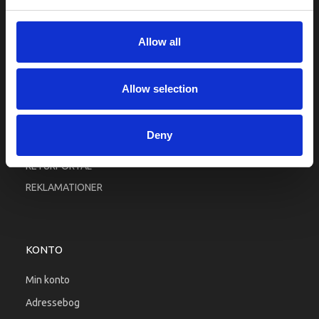
Fortrolighed
Fragt og levering
Allow all
Firma profil
Betingelser & Vilkår
Allow selection
Kontakt os
Købsgaranti
Deny
Kundeklub
RETURPORTAL
REKLAMATIONER
KONTO
Min konto
Adressebog