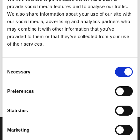
provide social media features and to analyse our traffic.
Leveringstid er 5-6 dag(e)
We also share information about your use of our site with
Model/varenr.:
5BM241101100
our social media, advertising and analytics partners who
may combine it with other information that you’ve
574,51 DKK
provided to them or that they’ve collected from your use
of their services.
Læg i kurv
Consent
YAMAHA FUEL TANK COMP.
Necessary
Selection
Preferences
Vi oplever i øjeblikket store og hyppige prisændringer i markedet.
Derfor kan der i enkelte tilfælde være produkter, som ikke kan
leveres, eller hvor prisen afviger fra det viste. Vi kontakter dig
Statistics
naturligvis, hvis dette er tilfældet.
Marketing
INFORMATIONER