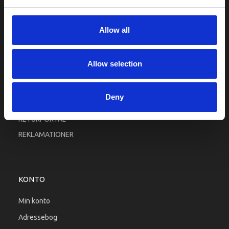
Fortrolighed
Fragt og levering
Allow all
Firma profil
Betingelser & Vilkår
Allow selection
Kontakt os
Købsgaranti
Deny
Kundeklub
RETURPORTAL
REKLAMATIONER
KONTO
Min konto
Adressebog