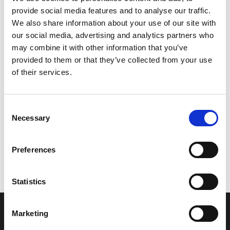
provide social media features and to analyse our traffic.
Leveringstid er 5-6 dag(e)
We also share information about your use of our site with
Model/varenr.:
6AH111810000
our social media, advertising and analytics partners who
may combine it with other information that you’ve
528,86 DKK
provided to them or that they’ve collected from your use
of their services.
Læg i kurv
Consent
YAMAHA GASKET, CYLINDER HEAD 1
Necessary
Selection
Preferences
Vi oplever i øjeblikket store og hyppige prisændringer i markedet.
Derfor kan der i enkelte tilfælde være produkter, som ikke kan
leveres, eller hvor prisen afviger fra det viste. Vi kontakter dig
Statistics
naturligvis, hvis dette er tilfældet.
Marketing
INFORMATIONER