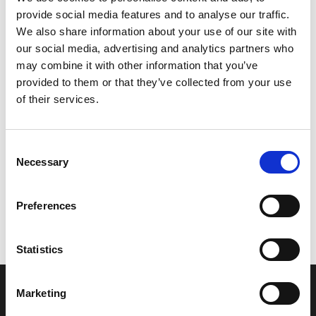
provide social media features and to analyse our traffic.
Leveringstid er 5-6 dag(e)
We also share information about your use of our site with
Model/varenr.:
6R3W00010000
our social media, advertising and analytics partners who
may combine it with other information that you’ve
3.377,88 DKK
provided to them or that they’ve collected from your use
of their services.
Læg i kurv
Consent
YAMAHA GASKET KIT, POWER UNIT
Necessary
Selection
Preferences
Vi oplever i øjeblikket store og hyppige prisændringer i markedet.
Derfor kan der i enkelte tilfælde være produkter, som ikke kan
leveres, eller hvor prisen afviger fra det viste. Vi kontakter dig
Statistics
naturligvis, hvis dette er tilfældet.
Marketing
INFORMATIONER