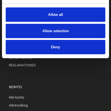
Fortrolighed
Fragt og levering
Allow all
Firma profil
Betingelser & Vilkår
Allow selection
Kontakt os
Købsgaranti
Deny
Kundeklub
RETURPORTAL
REKLAMATIONER
KONTO
Min konto
Adressebog