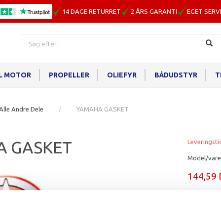
14 DAGE RETURRET
2 ÅRS GARANTI
EGET SERV
IL MOTOR
PROPELLER
OLIEFYR
BÅDUDSTYR
T
Alle Andre Dele
YAMAHA GASKET
A GASKET
Leveringsti
Model/vare
144,59
Læg i ku