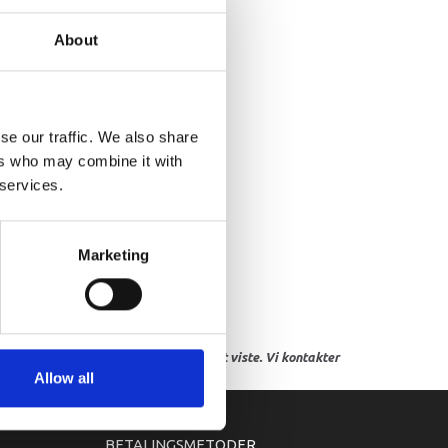
ASKET
About
se our traffic. We also share
ers who may combine it with
 services.
Marketing
res, eller hvor prisen afviger fra det viste. Vi kontakter
Allow all
BETALINGSMETODER