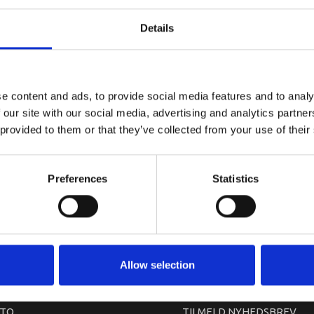
YAMAHA G
Details
e content and ads, to provide social media features and to analy
 our site with our social media, advertising and analytics partn
 provided to them or that they’ve collected from your use of their
Preferences
Statistics
arkedet. Derfor kan der i enkelte tilfælde være produkter, som ikke kan leve
Allow selection
TO
TILMELD NYHEDSBREV