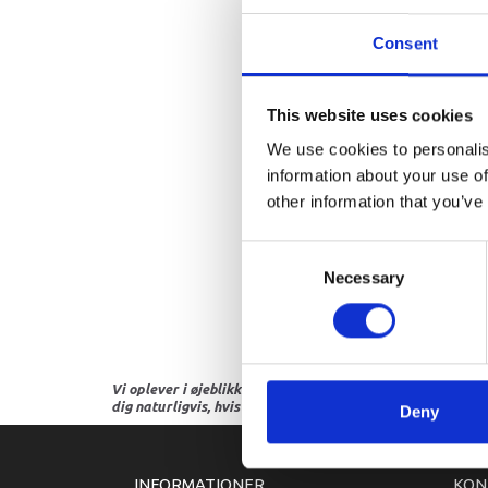
Consent
This website uses cookies
We use cookies to personalis
information about your use of
other information that you’ve
Consent
Necessary
Selection
Vi oplever i øjeblikket store og hyppige prisændringer i m
dig naturligvis, hvis dette er tilfældet.
Deny
INFORMATIONER
KON