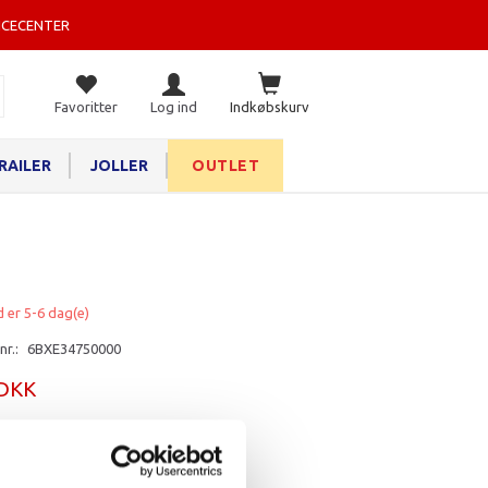
ICECENTER
Favoritter
Log ind
Indkøbskurv
RAILER
JOLLER
OUTLET
d er 5-6 dag(e)
nr.:
6BXE34750000
 DKK
rv