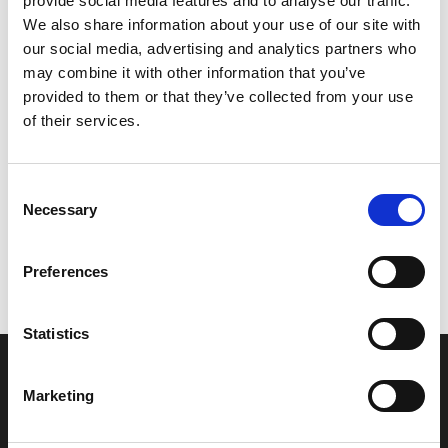
provide social media features and to analyse our traffic.
Model/varenr.:
6P2126630000
We also share information about your use of our site with
our social media, advertising and analytics partners who
339,00 DKK
may combine it with other information that you’ve
provided to them or that they’ve collected from your use
of their services.
Læg i kurv
YAMAHA GASKET
Consent
Necessary
Selection
Vi oplever i øjeblikket store og hyppige prisændringer i markedet.
Preferences
Derfor kan der i enkelte tilfælde være produkter, som ikke kan
leveres, eller hvor prisen afviger fra det viste. Vi kontakter dig
naturligvis, hvis dette er tilfældet.
Statistics
INFORMATIONER
Marketing
Fortrolighed