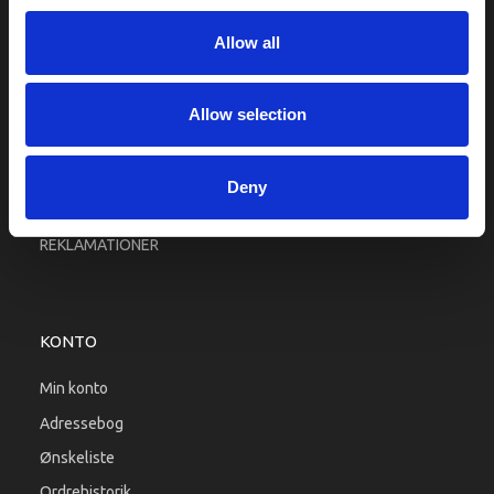
Fragt og levering
Allow all
Firma profil
Betingelser & Vilkår
Kontakt os
Allow selection
Købsgaranti
Kundeklub
Deny
RETURPORTAL
REKLAMATIONER
KONTO
Min konto
Adressebog
Ønskeliste
Ordrehistorik