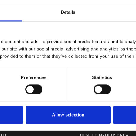
YAMAHA G
Details
e content and ads, to provide social media features and to analy
 our site with our social media, advertising and analytics partn
 provided to them or that they’ve collected from your use of their
Preferences
Statistics
arkedet. Derfor kan der i enkelte tilfælde være produkter, som ikke kan leve
Allow selection
TO
TILMELD NYHEDSBREV