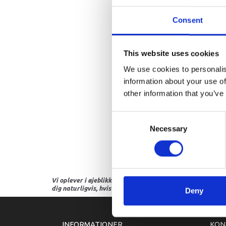
Consent
This website uses cookies
We use cookies to personalis
information about your use of
other information that you’ve
Consent
Necessary
Selection
Vi oplever i øjeblikket store og hyppige prisændringer i m
dig naturligvis, hvis dette er tilfældet.
Deny
INFORMATIONER
KON