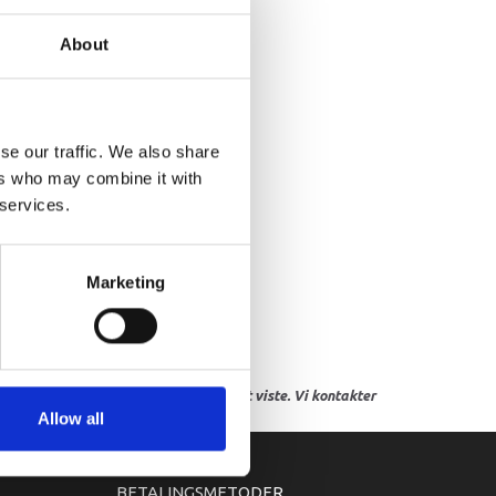
ASKET
About
se our traffic. We also share
ers who may combine it with
 services.
Marketing
res, eller hvor prisen afviger fra det viste. Vi kontakter
Allow all
BETALINGSMETODER