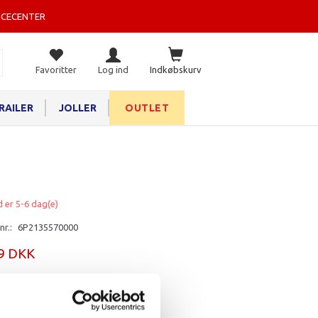
ICECENTER
Favoritter
Log ind
Indkøbskurv
RAILER
JOLLER
OUTLET
d er 5-6 dag(e)
nr.:
6P2135570000
29 DKK
rv