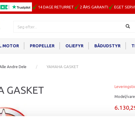
14 DAGE RETURRET
2 ÅRS GARANTI
EGET SERV
IL MOTOR
PROPELLER
OLIEFYR
BÅDUDSTYR
T
Alle Andre Dele
YAMAHA GASKET
A GASKET
Leveringsti
Model/vare
6.130,
Læg i ku