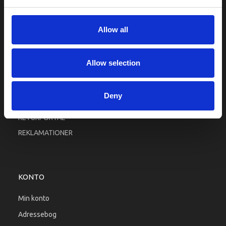
Fortrolighed
Fragt og levering
Allow all
Firma profil
Betingelser & Vilkår
Allow selection
Kontakt os
Købsgaranti
Deny
Kundeklub
RETURPORTAL
REKLAMATIONER
KONTO
Min konto
Adressebog