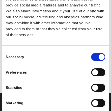
provide social media features and to analyse our traffic.
Leveringstid er 5-6 dag(e)
We also share information about your use of our site with
Model/varenr.:
6E044316A000
our social media, advertising and analytics partners who
may combine it with other information that you’ve
79,25 DKK
provided to them or that they’ve collected from your use
of their services.
Læg i kurv
Consent
YAMAHA GASKET, WATER PUMP 2
Necessary
Selection
Preferences
Vi oplever i øjeblikket store og hyppige prisændringer i markedet.
Derfor kan der i enkelte tilfælde være produkter, som ikke kan
leveres, eller hvor prisen afviger fra det viste. Vi kontakter dig
Statistics
naturligvis, hvis dette er tilfældet.
Marketing
INFORMATIONER