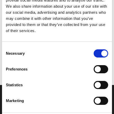
provide social media features and to analyse our traffic.
Model/varenr.:
6CB155120000
We also share information about your use of our site with
our social media, advertising and analytics partners who
1.615,35 DKK
may combine it with other information that you’ve
provided to them or that they’ve collected from your use
of their services.
Læg i kurv
YAMAHA GEAR, IDLER 1
Consent
Necessary
Selection
Vi oplever i øjeblikket store og hyppige prisændringer i markedet.
Preferences
Derfor kan der i enkelte tilfælde være produkter, som ikke kan
leveres, eller hvor prisen afviger fra det viste. Vi kontakter dig
naturligvis, hvis dette er tilfældet.
Statistics
INFORMATIONER
Marketing
Fortrolighed