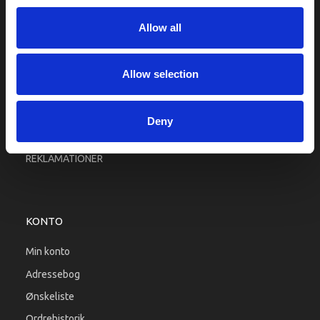
Fragt og levering
Allow all
Firma profil
Betingelser & Vilkår
Kontakt os
Allow selection
Købsgaranti
Kundeklub
Deny
RETURPORTAL
REKLAMATIONER
KONTO
Min konto
Adressebog
Ønskeliste
Ordrehistorik