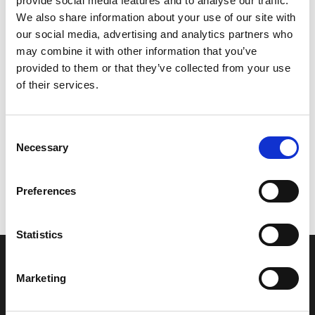
provide social media features and to analyse our traffic.
Model/varenr.:
F0MU417B3100
We also share information about your use of our site with
our social media, advertising and analytics partners who
448,25 DKK
may combine it with other information that you’ve
provided to them or that they’ve collected from your use
of their services.
Læg i kurv
YAMAHA GRAPHIC 1
Consent
Necessary
Selection
Vi oplever i øjeblikket store og hyppige prisændringer i markedet.
Preferences
Derfor kan der i enkelte tilfælde være produkter, som ikke kan
leveres, eller hvor prisen afviger fra det viste. Vi kontakter dig
naturligvis, hvis dette er tilfældet.
Statistics
INFORMATIONER
Marketing
Fortrolighed