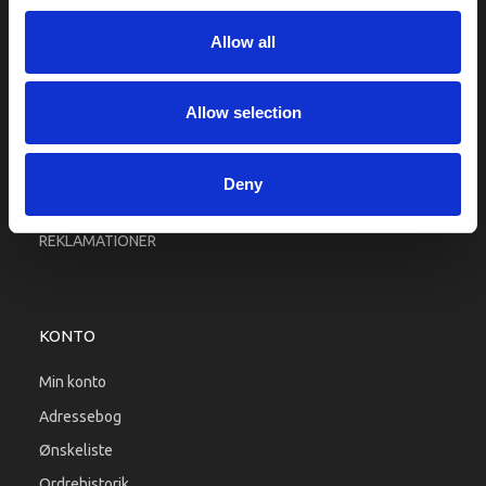
Fragt og levering
Allow all
Firma profil
Betingelser & Vilkår
Kontakt os
Allow selection
Købsgaranti
Kundeklub
Deny
RETURPORTAL
REKLAMATIONER
KONTO
Min konto
Adressebog
Ønskeliste
Ordrehistorik